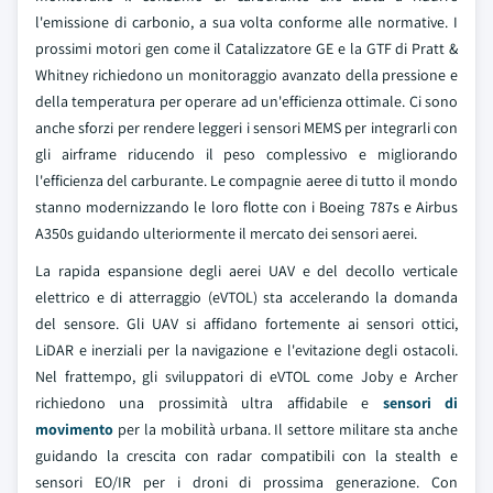
l'emissione di carbonio, a sua volta conforme alle normative. I
prossimi motori gen come il Catalizzatore GE e la GTF di Pratt &
Whitney richiedono un monitoraggio avanzato della pressione e
della temperatura per operare ad un'efficienza ottimale. Ci sono
anche sforzi per rendere leggeri i sensori MEMS per integrarli con
gli airframe riducendo il peso complessivo e migliorando
l'efficienza del carburante. Le compagnie aeree di tutto il mondo
stanno modernizzando le loro flotte con i Boeing 787s e Airbus
A350s guidando ulteriormente il mercato dei sensori aerei.
La rapida espansione degli aerei UAV e del decollo verticale
elettrico e di atterraggio (eVTOL) sta accelerando la domanda
del sensore. Gli UAV si affidano fortemente ai sensori ottici,
LiDAR e inerziali per la navigazione e l'evitazione degli ostacoli.
Nel frattempo, gli sviluppatori di eVTOL come Joby e Archer
richiedono una prossimità ultra affidabile e
sensori di
movimento
per la mobilità urbana. Il settore militare sta anche
guidando la crescita con radar compatibili con la stealth e
sensori EO/IR per i droni di prossima generazione. Con