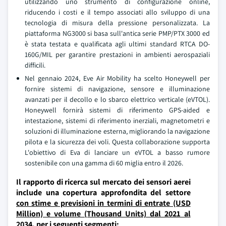
utilizzando uno strumento di configurazione online,
riducendo i costi e il tempo associati allo sviluppo di una
tecnologia di misura della pressione personalizzata. La
piattaforma NG3000 si basa sull'antica serie PMP/PTX 3000 ed
è stata testata e qualificata agli ultimi standard RTCA DO-
160G/MIL per garantire prestazioni in ambienti aerospaziali
difficili.
Nel gennaio 2024, Eve Air Mobility ha scelto Honeywell per
fornire sistemi di navigazione, sensore e illuminazione
avanzati per il decollo e lo sbarco elettrico verticale (eVTOL).
Honeywell fornirà sistemi di riferimento GPS-aided e
intestazione, sistemi di riferimento inerziali, magnetometri e
soluzioni di illuminazione esterna, migliorando la navigazione
pilota e la sicurezza dei voli. Questa collaborazione supporta
L'obiettivo di Eva di lanciare un eVTOL a basso rumore
sostenibile con una gamma di 60 miglia entro il 2026.
Il rapporto di ricerca sul mercato dei sensori aerei
include una copertura approfondita del settore
con stime e previsioni in termini di entrate (USD
Million) e volume (Thousand Units) dal 2021 al
2034, per i seguenti segmenti: