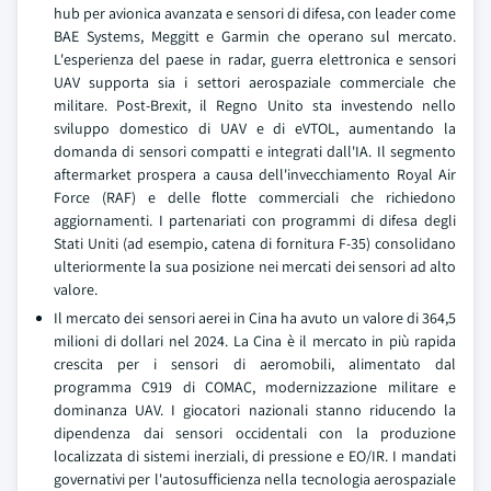
hub per avionica avanzata e sensori di difesa, con leader come
BAE Systems, Meggitt e Garmin che operano sul mercato.
L'esperienza del paese in radar, guerra elettronica e sensori
UAV supporta sia i settori aerospaziale commerciale che
militare. Post-Brexit, il Regno Unito sta investendo nello
sviluppo domestico di UAV e di eVTOL, aumentando la
domanda di sensori compatti e integrati dall'IA. Il segmento
aftermarket prospera a causa dell'invecchiamento Royal Air
Force (RAF) e delle flotte commerciali che richiedono
aggiornamenti. I partenariati con programmi di difesa degli
Stati Uniti (ad esempio, catena di fornitura F-35) consolidano
ulteriormente la sua posizione nei mercati dei sensori ad alto
valore.
Il mercato dei sensori aerei in Cina ha avuto un valore di 364,5
milioni di dollari nel 2024. La Cina è il mercato in più rapida
crescita per i sensori di aeromobili, alimentato dal
programma C919 di COMAC, modernizzazione militare e
dominanza UAV. I giocatori nazionali stanno riducendo la
dipendenza dai sensori occidentali con la produzione
localizzata di sistemi inerziali, di pressione e EO/IR. I mandati
governativi per l'autosufficienza nella tecnologia aerospaziale