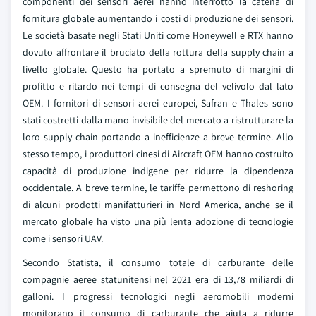
componenti dei sensori aerei hanno interrotto la catena di
fornitura globale aumentando i costi di produzione dei sensori.
Le società basate negli Stati Uniti come Honeywell e RTX hanno
dovuto affrontare il bruciato della rottura della supply chain a
livello globale. Questo ha portato a spremuto di margini di
profitto e ritardo nei tempi di consegna del velivolo dal lato
OEM. I fornitori di sensori aerei europei, Safran e Thales sono
stati costretti dalla mano invisibile del mercato a ristrutturare la
loro supply chain portando a inefficienze a breve termine. Allo
stesso tempo, i produttori cinesi di Aircraft OEM hanno costruito
capacità di produzione indigene per ridurre la dipendenza
occidentale. A breve termine, le tariffe permettono di reshoring
di alcuni prodotti manifatturieri in Nord America, anche se il
mercato globale ha visto una più lenta adozione di tecnologie
come i sensori UAV.
Secondo Statista, il consumo totale di carburante delle
compagnie aeree statunitensi nel 2021 era di 13,78 miliardi di
galloni. I progressi tecnologici negli aeromobili moderni
monitorano il consumo di carburante che aiuta a ridurre