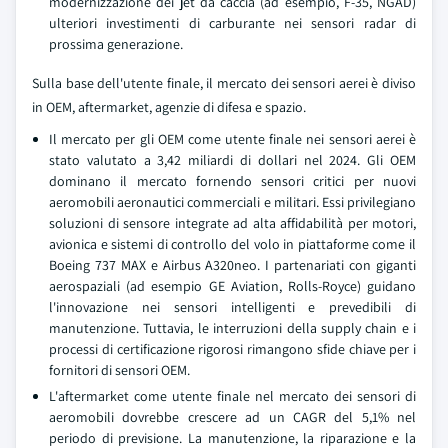
modernizzazione dei jet da caccia (ad esempio, F-35, NGAD)
ulteriori investimenti di carburante nei sensori radar di
prossima generazione.
Sulla base dell'utente finale, il mercato dei sensori aerei è diviso
in OEM, aftermarket, agenzie di difesa e spazio.
Il mercato per gli OEM come utente finale nei sensori aerei è
stato valutato a 3,42 miliardi di dollari nel 2024. Gli OEM
dominano il mercato fornendo sensori critici per nuovi
aeromobili aeronautici commerciali e militari. Essi privilegiano
soluzioni di sensore integrate ad alta affidabilità per motori,
avionica e sistemi di controllo del volo in piattaforme come il
Boeing 737 MAX e Airbus A320neo. I partenariati con giganti
aerospaziali (ad esempio GE Aviation, Rolls-Royce) guidano
l'innovazione nei sensori intelligenti e prevedibili di
manutenzione. Tuttavia, le interruzioni della supply chain e i
processi di certificazione rigorosi rimangono sfide chiave per i
fornitori di sensori OEM.
L'aftermarket come utente finale nel mercato dei sensori di
aeromobili dovrebbe crescere ad un CAGR del 5,1% nel
periodo di previsione. La manutenzione, la riparazione e la