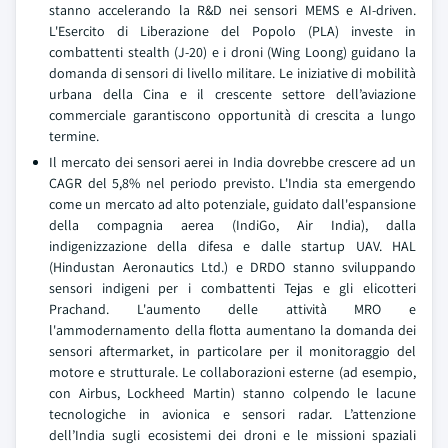
stanno accelerando la R&D nei sensori MEMS e AI-driven.
L'Esercito di Liberazione del Popolo (PLA) investe in
combattenti stealth (J-20) e i droni (Wing Loong) guidano la
domanda di sensori di livello militare. Le iniziative di mobilità
urbana della Cina e il crescente settore dell’aviazione
commerciale garantiscono opportunità di crescita a lungo
termine.
Il mercato dei sensori aerei in India dovrebbe crescere ad un
CAGR del 5,8% nel periodo previsto. L'India sta emergendo
come un mercato ad alto potenziale, guidato dall'espansione
della compagnia aerea (IndiGo, Air India), dalla
indigenizzazione della difesa e dalle startup UAV. HAL
(Hindustan Aeronautics Ltd.) e DRDO stanno sviluppando
sensori indigeni per i combattenti Tejas e gli elicotteri
Prachand. L'aumento delle attività MRO e
l'ammodernamento della flotta aumentano la domanda dei
sensori aftermarket, in particolare per il monitoraggio del
motore e strutturale. Le collaborazioni esterne (ad esempio,
con Airbus, Lockheed Martin) stanno colpendo le lacune
tecnologiche in avionica e sensori radar. L’attenzione
dell’India sugli ecosistemi dei droni e le missioni spaziali