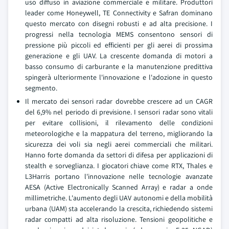
uso diffuso in aviazione commerciale e militare. Produttori
leader come Honeywell, TE Connectivity e Safran dominano
questo mercato con disegni robusti e ad alta precisione. I
progressi nella tecnologia MEMS consentono sensori di
pressione più piccoli ed efficienti per gli aerei di prossima
generazione e gli UAV. La crescente domanda di motori a
basso consumo di carburante e la manutenzione predittiva
spingerà ulteriormente l'innovazione e l'adozione in questo
segmento.
Il mercato dei sensori radar dovrebbe crescere ad un CAGR
del 6,9% nel periodo di previsione. I sensori radar sono vitali
per evitare collisioni, il rilevamento delle condizioni
meteorologiche e la mappatura del terreno, migliorando la
sicurezza dei voli sia negli aerei commerciali che militari.
Hanno forte domanda da settori di difesa per applicazioni di
stealth e sorveglianza. I giocatori chiave come RTX, Thales e
L3Harris portano l'innovazione nelle tecnologie avanzate
AESA (Active Electronically Scanned Array) e radar a onde
millimetriche. L'aumento degli UAV autonomi e della mobilità
urbana (UAM) sta accelerando la crescita, richiedendo sistemi
radar compatti ad alta risoluzione. Tensioni geopolitiche e