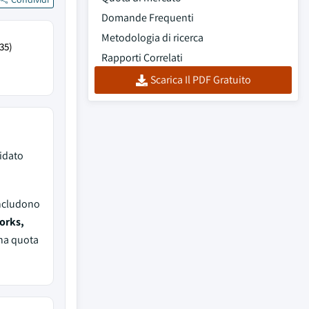
Domande Frequenti
Metodologia di ricerca
35)
Rapporti Correlati
Scarica Il PDF Gratuito
idato
includono
orks,
na quota