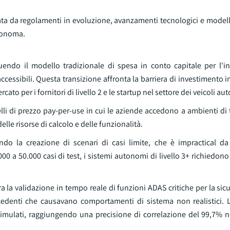
ata da regolamenti in evoluzione, avanzamenti tecnologici e modell
utonoma.
do il modello tradizionale di spesa in conto capitale per l'inf
essibili. Questa transizione affronta la barriera di investimento in
cato per i fornitori di livello 2 e le startup nel settore dei veicoli a
i di prezzo pay-per-use in cui le aziende accedono a ambienti di t
le risorse di calcolo e delle funzionalità.
ndo la creazione di scenari di casi limite, che è impractical 
0 a 50.000 casi di test, i sistemi autonomi di livello 3+ richiedono
 la validazione in tempo reale di funzioni ADAS critiche per la si
recedenti che causavano comportamenti di sistema non realistici. 
ulati, raggiungendo una precisione di correlazione del 99,7% ne