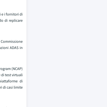
 i fornitori di
do di replicare
la Commissione
azioni ADAS in
 Program (NCAP)
i test virtuali
iattaforme di
 di casi limite