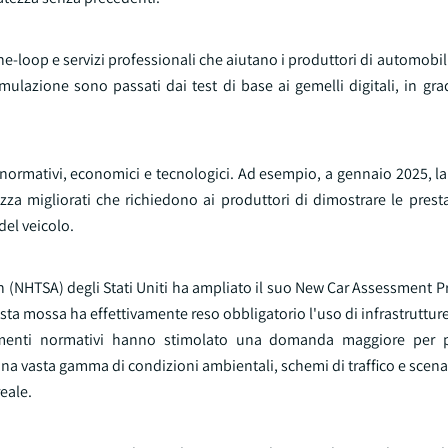
-loop e servizi professionali che aiutano i produttori di automobili e
mulazione sono passati dai test di base ai gemelli digitali, in gra
i normativi, economici e tecnologici. Ad esempio, a gennaio 2025, 
zza migliorati che richiedono ai produttori di dimostrare le prest
del veicolo.
on (NHTSA) degli Stati Uniti ha ampliato il suo New Car Assessment
a mossa ha effettivamente reso obbligatorio l'uso di infrastrutture d
biamenti normativi hanno stimolato una domanda maggiore per p
 vasta gamma di condizioni ambientali, schemi di traffico e scenari
eale.