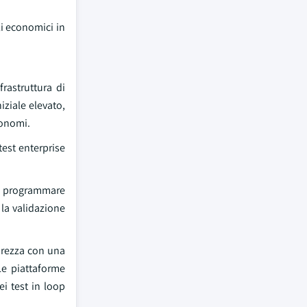
i economici in
rastruttura di
iziale elevato,
utonomi.
est enterprise
da programmare
 la validazione
curezza con una
Le piattaforme
i test in loop