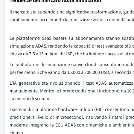
Tendenze del mercato ADAS Simulation
Il mercato sta subendo una significativa trasformazione, guid
cambiamento, accelerando la transizione verso la mobilità a
Le piattaforme SaaS basate su abbonamento stanno sostituen
simulazione ADAS, rendendo le capacità di test avanzate più acc
che va da 2,5 a 15 milioni di USD, che ha limitato l'accesso al mer
Le piattaforme di simulazione native cloud consentono modell
per fee mensili che vanno da 15.000 a 200.000 USD, a seconda del
L'IA generativa sta rivoluzionando i test ADAS automatizza
manualmente. Mentre le librerie tradizionali includono da 10.00
su milioni di scenari.
I sistemi di simulazione hardware-in-loop (HIL) consentono ora
precisione a livello di microsecondi, risolvendo i ritardi p
moderne integrano le ECU ADAS con dinamiche e ambienti sim
chiuso.