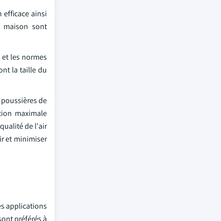
 efficace ainsi
e maison sont
s et les normes
nt la taille du
s poussières de
ition maximale
ualité de l'air
ir et minimiser
es applications
sont préférés à