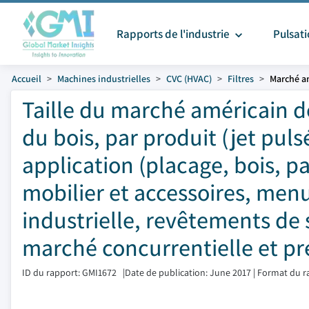
Rapports de l'industrie
Pulsat
Accueil
Machines industrielles
CVC (HVAC)
Filtres
Marché am
Taille du marché américain de
du bois, par produit (jet pulsé
application (placage, bois, 
mobilier et accessoires, menu
industrielle, revêtements de 
marché concurrentielle et pr
ID du rapport: GMI1672
|
Date de publication: June 2017
|
Format du r