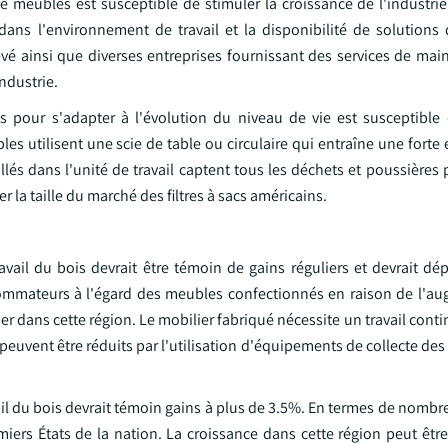
meubles est susceptible de stimuler la croissance de l'industrie
dans l'environnement de travail et la disponibilité de solutions 
evé ainsi que diverses entreprises fournissant des services de mai
ndustrie.
les pour s'adapter à l'évolution du niveau de vie est susceptible 
es utilisent une scie de table ou circulaire qui entraîne une forte
llés dans l'unité de travail captent tous les déchets et poussières p
er la taille du marché des filtres à sacs américains.
ravail du bois devrait être témoin de gains réguliers et devrait d
ommateurs à l'égard des meubles confectionnés en raison de l'a
er dans cette région. Le mobilier fabriqué nécessite un travail conti
peuvent être réduits par l'utilisation d'équipements de collecte des
avail du bois devrait témoin gains à plus de 3.5%. En termes de nomb
emiers États de la nation. La croissance dans cette région peut être