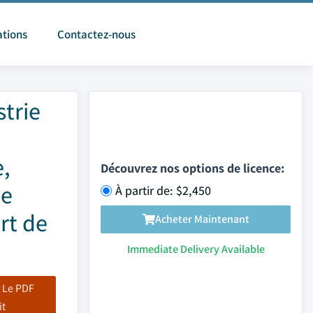
ations
Contactez-nous
strie
e,
Découvrez nos options de licence:
ie
À partir de: $2,450
rt de
Acheter Maintenant
Immediate Delivery Available
 Le PDF
it