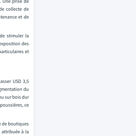
. Une prise de
de collecte de
ntenance et de
de stimuler la
 exposition des
articulaires et
épasser USD 3,5
ugmentation du
nu sur bois dur
 poussières, ce
re de boutiques
 attribuée à la