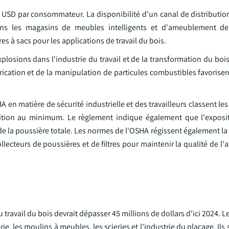
 USD par consommateur. La disponibilité d'un canal de distribution
s les magasins de meubles intelligents et d'ameublement d
es à sacs pour les applications de travail du bois.
losions dans l'industrie du travail et de la transformation du boi
ication et de la manipulation de particules combustibles favorisero
HA en matière de sécurité industrielle et des travailleurs classent le
sition au minimum. Le règlement indique également que l'expos
 la poussière totale. Les normes de l'OSHA régissent également la q
llecteurs de poussières et de filtres pour maintenir la qualité de l'a
u travail du bois devrait dépasser 45 millions de dollars d'ici 2024. L
e, les moulins à meubles, les scieries et l'industrie du placage. Ils 