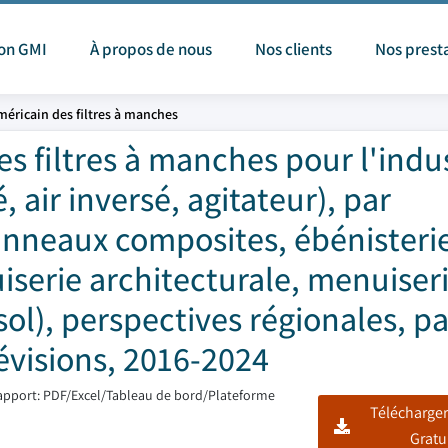
ion GMI
À propos de nous
Nos clients
Nos prest
éricain des filtres à manches
s filtres à manches pour l'indu
, air inversé, agitateur), par
panneaux composites, ébénisteri
iserie architecturale, menuiser
sol), perspectives régionales, pa
évisions, 2016-2024
apport: PDF/Excel/Tableau de bord/Plateforme
Télécharger
Gratu