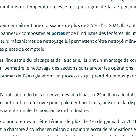
onditions de température élevée, ce qui augmente la vie person
u bois connaîtront une croissance de plus de 3,5 % d'ici 2024. Ils so
es panneaux composites et
portes
et de l'industrie des fenêtres. Ils ut
 Leurs mécanismes de nettoyage lui permettent d'être nettoyé même
ses pièces de comptoir.
ns l'industrie du placage et de la scierie. Ils ont un avantage de c
 permettre le nettoyage des sections sans arrêter les opérations. 
sommer de l'énergie et ont un processus qui prend du temps par r
 l'application du bois d'oeuvre devrait dépasser 20 millions de doll
uisant du bois d'oeuvre principalement au Texas, ainsi que la disp
evraient stimuler la croissance de l'industrie.
d'armoire devrait être témoin de plus de 4% de gains d'ici 2024
x et la chambre à coucher en raison du nombre accru de rénovations