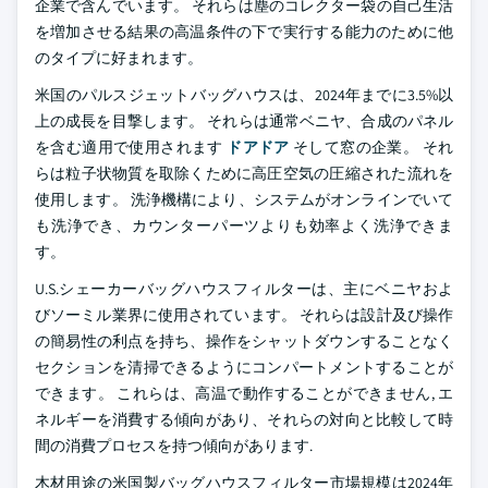
企業で含んでいます。 それらは塵のコレクター袋の自己生活
を増加させる結果の高温条件の下で実行する能力のために他
のタイプに好まれます。
米国のパルスジェットバッグハウスは、2024年までに3.5%以
上の成長を目撃します。 それらは通常ベニヤ、合成のパネル
を含む適用で使用されます
ドアドア
そして窓の企業。 それ
らは粒子状物質を取除くために高圧空気の圧縮された流れを
使用します。 洗浄機構により、システムがオンラインでいて
も洗浄でき、カウンターパーツよりも効率よく洗浄できま
す。
U.S.シェーカーバッグハウスフィルターは、主にベニヤおよ
びソーミル業界に使用されています。 それらは設計及び操作
の簡易性の利点を持ち、操作をシャットダウンすることなく
セクションを清掃できるようにコンパートメントすることが
できます。 これらは、高温で動作することができません, エ
ネルギーを消費する傾向があり、それらの対向と比較して時
間の消費プロセスを持つ傾向があります.
木材用途の米国製バッグハウスフィルター市場規模は2024年