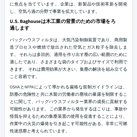
に焦点を当てています。 企業は、新製品や技術革新を開発
し、空気ろ過の分野で事業を拡大しています。
U.S. Baghouseは木工業の背景のための市場をろ
過します
バッグハウスフィルタは、大気汚染制御装置であり、商用製
造プロセスや燃焼で放出された空気とガス粒子を除去しま
す。 それらは多目的、適用を作り出す塵の広い範囲のために
適したであり、さまざまな袋のタイプおよびサイズで利用で
きます。 それは費用効果が大きい、集塵の解決を組み立てる
こと容易です。
OSHAとNFPAによって導かれる厳格な規制ガイドラインは、
防塵の危険性と共に木製の労働者の塵埃の暴露を制限するこ
とに関して、バッグハウスフィルター業界の成長に貢献する
可能性があります。 この業界から発生するほこりは、事故や
怪我を抑えるための集塵装置の使用を促進することにより、
作業中の火災の爆発を引き起こす可能性がある、非常に可燃
性迷惑塵と考えられています。