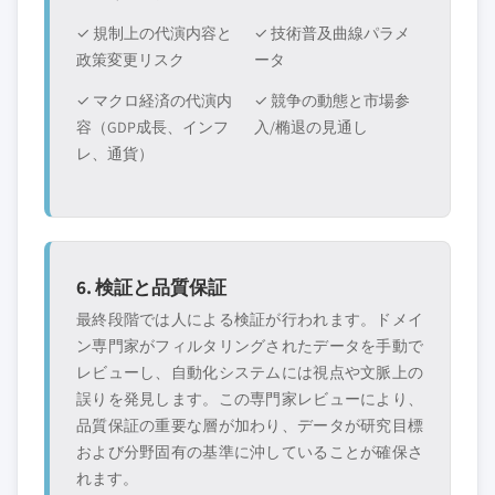
✓ 規制上の代演内容と
✓ 技術普及曲線パラメ
政策変更リスク
ータ
✓ マクロ経済の代演内
✓ 競争の動態と市場参
容（GDP成長、インフ
入/椭退の見通し
レ、通貨）
6. 検証と品質保証
最終段階では人による検証が行われます。ドメイ
ン専門家がフィルタリングされたデータを手動で
レビューし、自動化システムには視点や文脈上の
誤りを発見します。この専門家レビューにより、
品質保証の重要な層が加わり、データが研究目標
および分野固有の基準に沖していることが確保さ
れます。