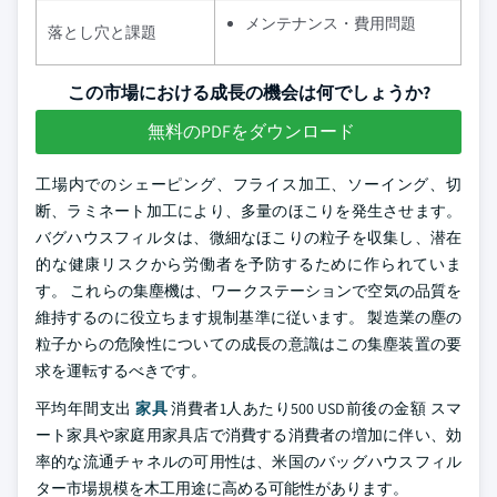
メンテナンス・費用問題
落とし穴と課題
この市場における成長の機会は何でしょうか?
無料のPDFをダウンロード
工場内でのシェーピング、フライス加工、ソーイング、切
断、ラミネート加工により、多量のほこりを発生させます。
バグハウスフィルタは、微細なほこりの粒子を収集し、潜在
的な健康リスクから労働者を予防するために作られていま
す。 これらの集塵機は、ワークステーションで空気の品質を
維持するのに役立ちます規制基準に従います。 製造業の塵の
粒子からの危険性についての成長の意識はこの集塵装置の要
求を運転するべきです。
平均年間支出
家具
消費者1人あたり500 USD前後の金額 スマ
ート家具や家庭用家具店で消費する消費者の増加に伴い、効
率的な流通チャネルの可用性は、米国のバッグハウスフィル
ター市場規模を木工用途に高める可能性があります。