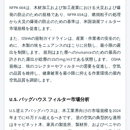
NFPA 664は、木材加工および加工産業における火災および爆
発の防止のための規格であり、NFPA 654は、燃焼粒子の処理
から火災の爆発の防止のための基準は、米国袋屋フィルター
市場規模を促進します。
また、OSHAの規制ガイドラインは、産業・作業者の安全のた
めに、木製の埃をニュアンスのほこりに分類し、最小限の露
出を制限します。 規則はまた塵へのnuisanceのための最高の
許された露出が総塵の15のmg/m3である状態します。 OSHA
規格は、埃のコレクターやフィルターの需要を促進し、空気
の品質を維持し、健康被害を最小限に抑える作業環境の屋内
空気品質を調節します。
U.S. バッグハウス フィルター市場分析
U.S.逆エアバッグハウスは、木工業界向けの市場規模を2024
年までに45万ドル超えるべきです。 逆の空気の典型的な適用
はキャビネット木、家具の製造所、製材所、およびベニヤの