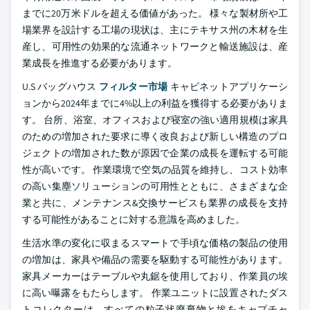
までに20万米ドルを超える価値があった。 様々な製材所や工
場業界を設計する工場の現状は、主にテキサス州の木材を生
産し、可用性の効果的な流通ネットワークと輸送施設は、産
業成長を推進する必要があります。
U.S バッグハウス
フィルター市場
キャビネットアプリケーシ
ョンから2024年までに4%以上の利益を獲得する必要がありま
す。 台所、浴室、オフィスおよび寝室の強い適用規模は家具
のための増加された要求に導く改良および新しい構造のプロ
ジェクトの増加された数が原因で企業の成長を運転する可能
性が高いです。 作業環境で空気の品質を維持し、コスト効率
の高い集塵ソリューションの可用性とともに、さまざまな企
業と共に、メンテナンス&交換サービスも業界の成長を支持
する可能性があることに対する意識を高めました。
生活水準の変化に収まるスマートで手頃な価格の製品の使用
の増加は、家具や備品の需要を駆動する可能性があります。
家具メーカーはテーブルや丸鋸を使用しており、作業員の埃
に高い曝露をもたらします。 作業ユニットに設置されたダス
トコレクターは、すべての粒子状廃棄物と埃をキャプチャ