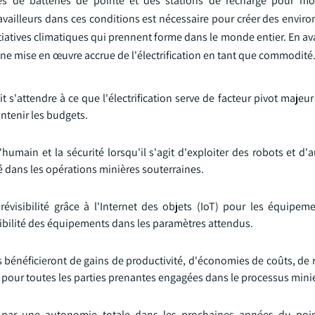
es de batteries de pointe et des stations de recharge pour mo
availleurs dans ces conditions est nécessaire pour créer des envir
initiatives climatiques qui prennent forme dans le monde entier. En a
ne mise en œuvre accrue de l'électrification en tant que commodité
t s'attendre à ce que l'électrification serve de facteur pivot majeur
ntenir les budgets.
umain et la sécurité lorsqu'il s'agit d'exploiter des robots et d'
té dans les opérations minières souterraines.
évisibilité grâce à l'Internet des objets (IoT) pour les équipem
ibilité des équipements dans les paramètres attendus.
bénéficieront de gains de productivité, d'économies de coûts, de 
 pour toutes les parties prenantes engagées dans le processus minie
e par une autonomie totale dans les prochaines années du poi