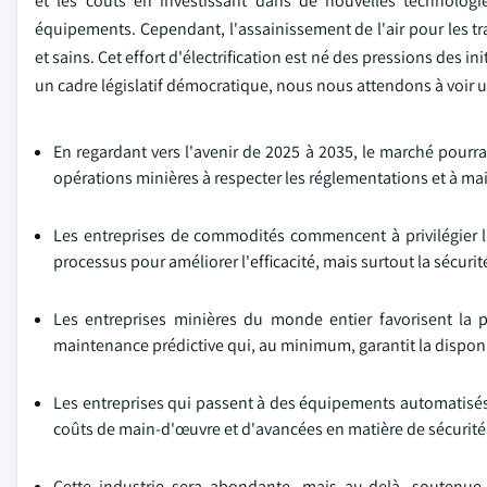
et les coûts en investissant dans de nouvelles technologi
équipements. Cependant, l'assainissement de l'air pour les tr
et sains. Cet effort d'électrification est né des pressions des 
un cadre législatif démocratique, nous nous attendons à voir u
En regardant vers l'avenir de 2025 à 2035, le marché pourrai
opérations minières à respecter les réglementations et à mai
Les entreprises de commodités commencent à privilégier l'h
processus pour améliorer l'efficacité, mais surtout la sécuri
Les entreprises minières du monde entier favorisent la pr
maintenance prédictive qui, au minimum, garantit la dispon
Les entreprises qui passent à des équipements automatisés 
coûts de main-d'œuvre et d'avancées en matière de sécurité
Cette industrie sera abondante, mais au-delà, soutenu