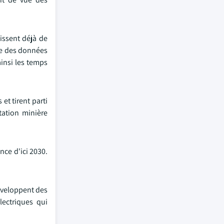
issent déjà de
yse des données
ainsi les temps
t tirent parti
tation minière
nce d'ici 2030.
développent des
ectriques qui