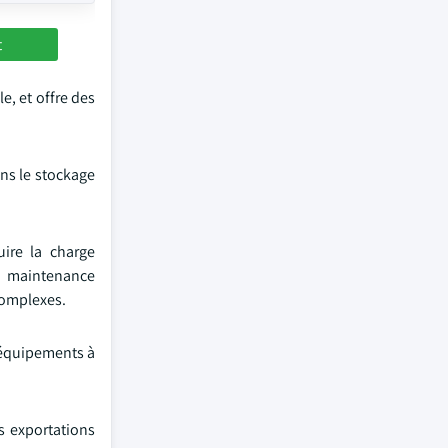
t
e, et offre des
ans le stockage
uire la charge
la maintenance
 complexes.
d'équipements à
s exportations