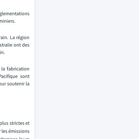
réglementations
miniers.
rain. La région
stralie ont des
in.
la fabrication
Pacifique sont
our soutenir la
lus strictes et
r les émissions