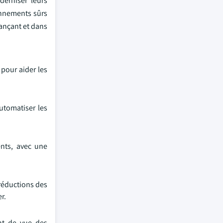
derniser leurs
onnements sûrs
vançant et dans
.
 pour aider les
automatiser les
ents, avec une
réductions des
r.
nt de vue des