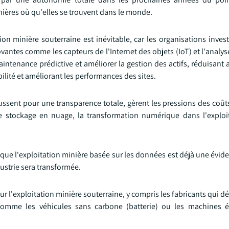
inières où qu'elles se trouvent dans le monde.
n minière souterraine est inévitable, car les organisations invest
ovantes comme les capteurs de l'Internet des objets (IoT) et l'anal
intenance prédictive et améliorer la gestion des actifs, réduisant 
bilité et améliorant les performances des sites.
nt pour une transparence totale, gèrent les pressions des coûts e
t le stockage en nuage, la transformation numérique dans l'exploi
 que l'exploitation minière basée sur les données est déjà une évide
dustrie sera transformée.
our l'exploitation minière souterraine, y compris les fabricants qui 
omme les véhicules sans carbone (batterie) ou les machines él