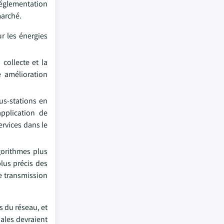
réglementation
marché.
r les énergies
collecte et la
e amélioration
us-stations en
application de
services dans le
gorithmes plus
lus précis des
e transmission
s du réseau, et
iales devraient