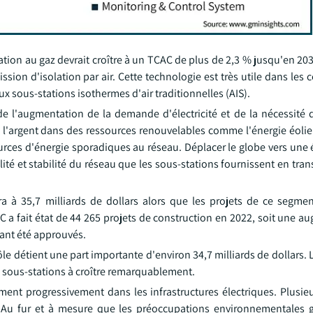
tion au gaz devrait croître à un TCAC de plus de 2,3 % jusqu'en 203
ssion d'isolation par air. Cette technologie est très utile dans les 
aux sous-stations isothermes d'air traditionnelles (AIS).
e l'augmentation de la demande d'électricité et de la nécessité d
e l'argent dans des ressources renouvelables comme l'énergie éolie
ources d'énergie sporadiques au réseau. Déplacer le globe vers une
ilité et stabilité du réseau que les sous-stations fournissent en tra
 à 35,7 milliards de dollars alors que les projets de ce segm
C a fait état de 44 265 projets de construction en 2022, soit une 
yant été approuvés.
ôle détient une part importante d'environ 34,7 milliards de dollars. 
s sous-stations à croître remarquablement.
ent progressivement dans les infrastructures électriques. Plusieu
Au fur et à mesure que les préoccupations environnementales g