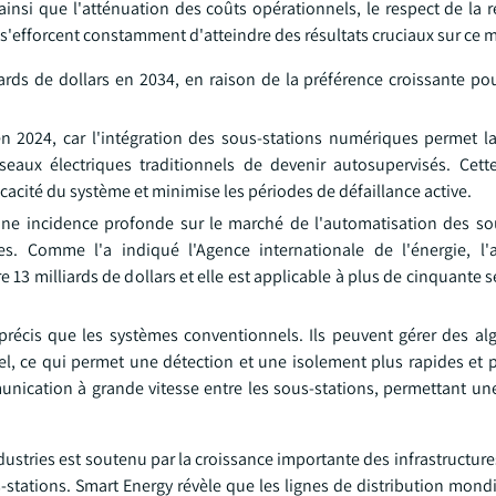
insi que l'atténuation des coûts opérationnels, le respect de la 
 s'efforcent constamment d'atteindre des résultats cruciaux sur ce 
rds de dollars en 2034, en raison de la préférence croissante pou
n 2024, car l'intégration des sous-stations numériques permet la 
eaux électriques traditionnels de devenir autosupervisés. Cett
ficacité du système et minimise les périodes de défaillance active.
t une incidence profonde sur le marché de l'automatisation des so
es. Comme l'a indiqué l'Agence internationale de l'énergie, l'
dre 13 milliards de dollars et elle est applicable à plus de cinquante 
récis que les systèmes conventionnels. Ils peuvent gérer des al
, ce qui permet une détection et une isolement plus rapides et p
nication à grande vitesse entre les sous-stations, permettant un
dustries est soutenu par la croissance importante des infrastructure
-stations. Smart Energy révèle que les lignes de distribution mond