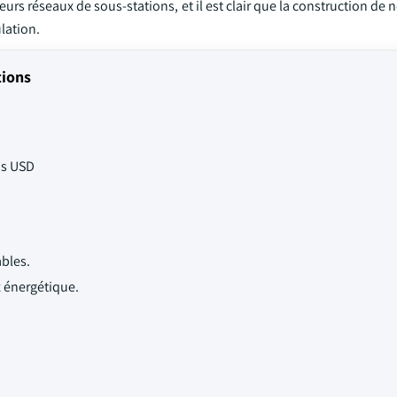
rs réseaux de sous-stations, et il est clair que la construction de 
lation.
tions
rds USD
bles.
x énergétique.