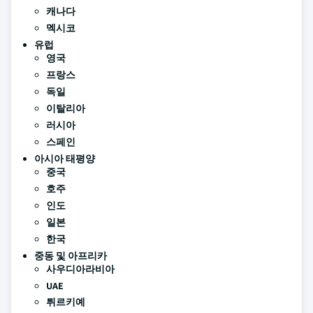
캐나다
멕시코
유럽
영국
프랑스
독일
이탈리아
러시아
스페인
아시아 태평양
중국
호주
인도
일본
한국
중동 및 아프리카
사우디아라비아
UAE
튀르키예