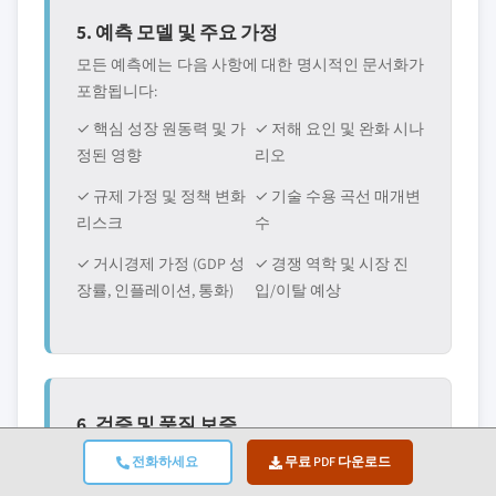
5. 예측 모델 및 주요 가정
모든 예측에는 다음 사항에 대한 명시적인 문서화가
포함됩니다:
✓ 핵심 성장 원동력 및 가
✓ 저해 요인 및 완화 시나
정된 영향
리오
✓ 규제 가정 및 정책 변화
✓ 기술 수용 곡선 매개변
리스크
수
✓ 거시경제 가정 (GDP 성
✓ 경쟁 역학 및 시장 진
장률, 인플레이션, 통화)
입/이탈 예상
6. 검증 및 품질 보증
마지막 단계에서는 도메인 전문가들이 필터링된 데
전화하세요
무료 PDF 다운로드
이터를 수동으로 검토하여 자동화 시스템이 놀칠 수