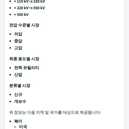
> 110 kV~≤ 220 kV
> 220 kV~≤ 550 kV
> 550 kV
전압 수준별 시장
저압
중압
고압
최종 용도별 시장
전력 유틸리티
산업
분류별 시장
신규
개보수
위 정보는 다음 지역 및 국가를 대상으로 제공됩니다:
북미
미국