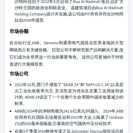
沙特阿拉伯于2022年8月启动了Rua Al Madinah项目,以扩大
沙特王国的旅游业和朝圣业。 该建筑项目由Rua Al Madinah
Holding Company设计并实施,该公司由PIF所有并符合沙特阿
拉伯2030年愿景.
市场份额
在分站行业,ABB、Siemens和通用电气因其在世界各地的大型
网络而占有关键份额。 巨型公司不断研究新产品和解决方案,使
它们成为全世界这一行业的重要角色。 这些公司更倾向于对研
发进行大规模投资。
市场公司
2023年10月,西门子增加了"8DAB 24"和"NXPLUS C 24",以高层
次工业化收视率为主. 灵活型是为优化生态重工业用途而设
计的. 8DAB 24设定了一个在整个生命周期中碳排放量减少的
标准。
ABB在2024年的净销售额为242.6亿美元(问题3)。 2024年,ABB
在阿布扎比国际石油展览会和2023年大会上揭幕了UniGear
ZS1的500毫米面板版,它最新的空气隔热中压分站技术.
在第3个季度2024财政年度之后,Schneider Electric报告说总收