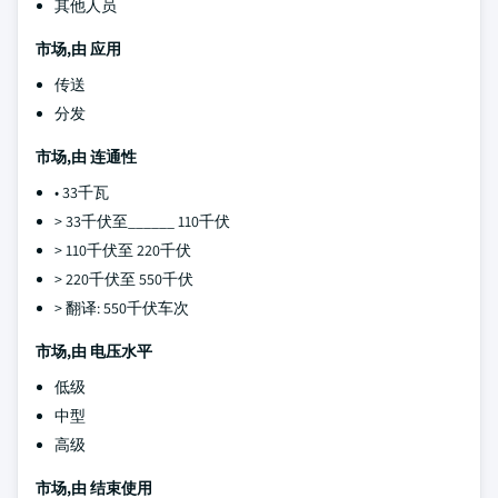
其他人员
市场,由
应用
传送
分发
市场,由
连通性
• 33千瓦
> 33千伏至______ 110千伏
> 110千伏至 220千伏
> 220千伏至 550千伏
> 翻译: 550千伏车次
市场,由
电压水平
低级
中型
高级
市场,由
结束使用