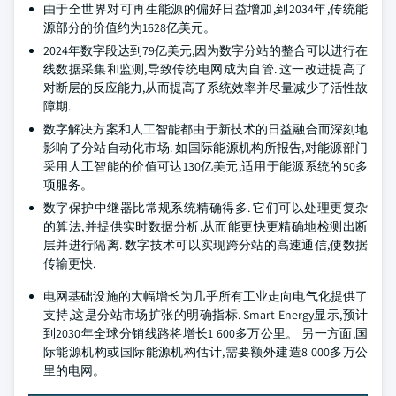
由于全世界对可再生能源的偏好日益增加,到2034年,传统能
源部分的价值约为1628亿美元。
2024年数字段达到79亿美元,因为数字分站的整合可以进行在
线数据采集和监测,导致传统电网成为自管. 这一改进提高了
对断层的反应能力,从而提高了系统效率并尽量减少了活性故
障期.
数字解决方案和人工智能都由于新技术的日益融合而深刻地
影响了分站自动化市场. 如国际能源机构所报告,对能源部门
采用人工智能的价值可达130亿美元,适用于能源系统的50多
项服务。
数字保护中继器比常规系统精确得多. 它们可以处理更复杂
的算法,并提供实时数据分析,从而能更快更精确地检测出断
层并进行隔离. 数字技术可以实现跨分站的高速通信,使数据
传输更快.
电网基础设施的大幅增长为几乎所有工业走向电气化提供了
支持,这是分站市场扩张的明确指标. Smart Energy显示,预计
到2030年全球分销线路将增长1 600多万公里。 另一方面,国
际能源机构或国际能源机构估计,需要额外建造8 000多万公
里的电网。