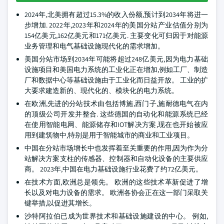
2024年,北美拥有超过15.3%的收入份额,预计到2034年将进一
步增加. 2022年,2023年和2024年的美国分站产业估值分别为
154亿美元,162亿美元和171亿美元. 主要变化可归因于对能源
业务管理和电气基础设施现代化的需求增加。
美国分站市场到2034年可能将超过248亿美元,因为电力基础
设施项目和美国电力系统的工业化正在增加,例如工厂、制造
厂和数据中心等基础设施由于工业化而日益开放。 工业的扩
大要求建造新的、现代化的、模块化的电力系统。
在欧洲,先进的分站技术由包括博施,西门子,施耐德电气在内
的顶级公司开发并整合. 这些德国的自动化和能源系统已经
在使用智能电网、能源储存和IOT解决方案,现在也开始被应
用到建筑物中,特别是用于智能城市的商业和工业项目。
中国在分站市场增长中也发挥着至关重要的作用,因为作为分
站解决方案支柱的传感器、控制器和自动化设备的主要供应
商。 2023年,中国在电力基础设施行业花费了约72亿美元。
在技术方面,欧洲总是领先。 欧洲的这些技术革新促进了增
长以及对电力设备的需求。 欧洲各协会正在这一部门采取关
键举措,以促进其增长。
沙特阿拉伯已成为世界技术和基础设施建设的中心。 例如,