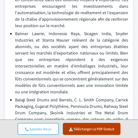
entreprises encouragent les investissements dans
l'automatisation, la technologie de revêtement et l'expansion
de la chaîne d'approvisionnement régionale afin de renforcer
leur position sur le marché.
Balmer Lawrie, Indonesia Raya, Sicagen India, Snyder
Industries et Stanta Mauser relèvent de la catégorie des
abonnés, ou des sociétés ayant des entreprises établies
servant les marchés d'exportation nationaux ou limités. Bien
que ces entreprises répondent à des exigences
intersectorielles en matière d'emballages industriels, leur
croissance est modérée et elles offrent principalement des
fûts conventionnels qui se concentrent généralement sur des
modèles de fûts conventionnels avec une innovation limitée
ou une intégration mondiale.
Balaji Steel Drums and Barrels, C. L. Smith Company, Carrick
Packaging, Gujarat Polythène, Peninsula Drums, Rahway Steel
Drum Company, Skolnik Industries et The Metal Drum
Company sont considérés comme des acteurs de niche. Il
s'agit d'entreprises desservant des segments étroitement
Appelez-Nous
Télécharger Le PDF Gratuit
définis et limitées à des géographies ou à des segments de