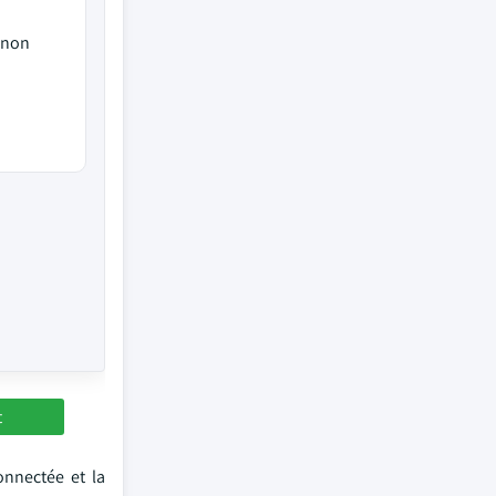
 non
t
onnectée et la