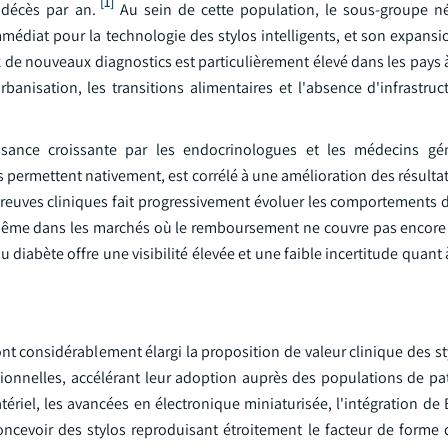
[1]
 décès par an.
Au sein de cette population, le sous-groupe n
médiat pour la technologie des stylos intelligents, et son expansi
 de nouveaux diagnostics est particulièrement élevé dans les pays 
rbanisation, les transitions alimentaires et l'absence d'infrastru
sance croissante par les endocrinologues et les médecins gén
nts permettent nativement, est corrélé à une amélioration des résult
preuves cliniques fait progressivement évoluer les comportements d
, même dans les marchés où le remboursement ne couvre pas encore
 diabète offre une visibilité élevée et une faible incertitude quant 
nt considérablement élargi la proposition de valeur clinique des st
tionnelles, accélérant leur adoption auprès des populations de pat
matériel, les avancées en électronique miniaturisée, l'intégration d
cevoir des stylos reproduisant étroitement le facteur de forme d