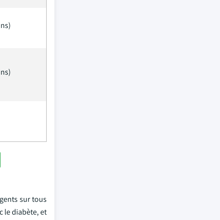
ans)
ans)
igents sur tous
 le diabète, et