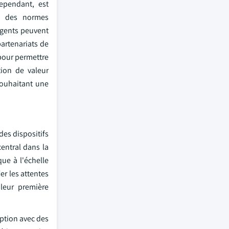
cependant, est
nt des normes
ligents peuvent
artenariats de
 pour permettre
tion de valeur
souhaitant une
des dispositifs
central dans la
que à l'échelle
r les attentes
 leur première
ption avec des