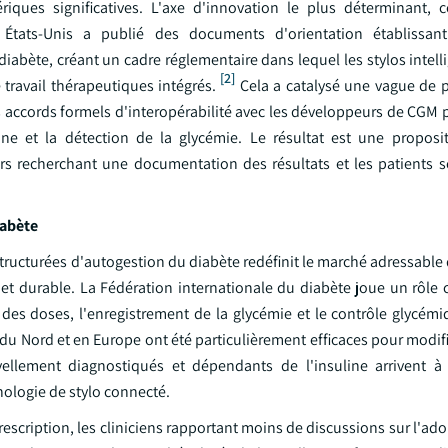
iques significatives. L'axe d'innovation le plus déterminant, 
s États-Unis a publié des documents d'orientation établissa
iabète, créant un cadre réglementaire dans lequel les stylos intel
[2]
travail thérapeutiques intégrés.
Cela a catalysé une vague de p
es accords formels d'interopérabilité avec les développeurs de CGM
ne et la détection de la glycémie. Le résultat est une proposi
eurs recherchant une documentation des résultats et les patients 
iabète
 structurées d'autogestion du diabète redéfinit le marché adressable 
 et durable. La Fédération internationale du diabète joue un rôle 
if des doses, l'enregistrement de la glycémie et le contrôle glycémi
 Nord et en Europe ont été particulièrement efficaces pour modifie
ellement diagnostiqués et dépendants de l'insuline arrivent à
nologie de stylo connecté.
cription, les cliniciens rapportant moins de discussions sur l'ado