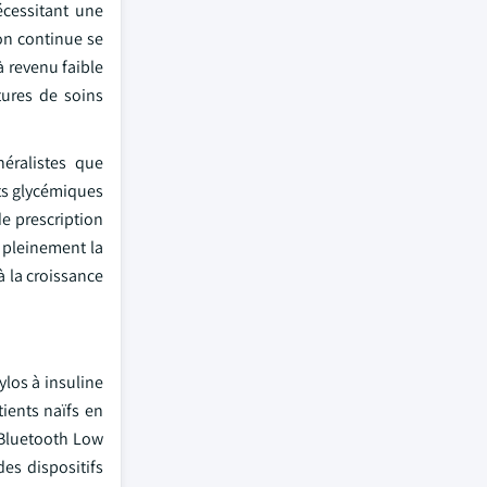
écessitant une
on continue se
à revenu faible
ctures de soins
éralistes que
ats glycémiques
e prescription
 pleinement la
à la croissance
ylos à insuline
ients naïfs en
e Bluetooth Low
es dispositifs