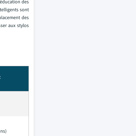
'éducation des
telligents sont
mplacement des
ser aux stylos
t
ans)