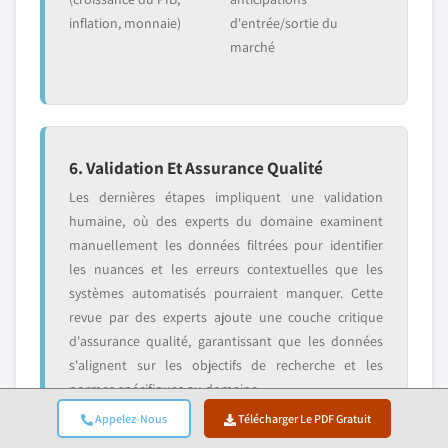
inflation, monnaie)
d'entrée/sortie du
marché
6. Validation Et Assurance Qualité
Les dernières étapes impliquent une validation
humaine, où des experts du domaine examinent
manuellement les données filtrées pour identifier
les nuances et les erreurs contextuelles que les
systèmes automatisés pourraient manquer. Cette
revue par des experts ajoute une couche critique
d'assurance qualité, garantissant que les données
s'alignent sur les objectifs de recherche et les
normes spécifiques au domaine.
Appelez-Nous
Télécharger Le PDF Gratuit
Notre processus de validation à triple couche assure
une fiabilité maximale des données :