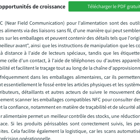
opportunités de croissance
Télécharger le PDF gratui
FC (Near Field Communication) pour l'alimentation sont des outil
es aliments via des liaisons sans fil, d'une manière qui peut sembler
ées sur les emballages et peuvent contenir des détails tels que l'orig
"meilleur avant", ainsi que les instructions de manipulation que le
à distance à l'aide de lecteurs spéciaux, tandis que les étiquett
 celle d'un contact, à l'aide de téléphones ou d'autres appareil
bilité et facilitent le traçage tout au long de la chaîne d'approvisio
fréquemment dans les emballages alimentaires, car ils permetten
t essentiellement le fossé entre les articles physiques et les syst
tributeurs, détaillants et autres acteurs de suivre le mouvement d
lement scanner les emballages compatibles NFC pour consulter de
 et la confiance, notamment en matière de traçabilité et de sécurité a
ur alimentaire permet un meilleur contrôle des stocks, une réductio
ce. Si les produits périssables sont correctement suivis, les pe
es. Cela facilite également la logistique, car les scans automatis
précision opérationnelle.