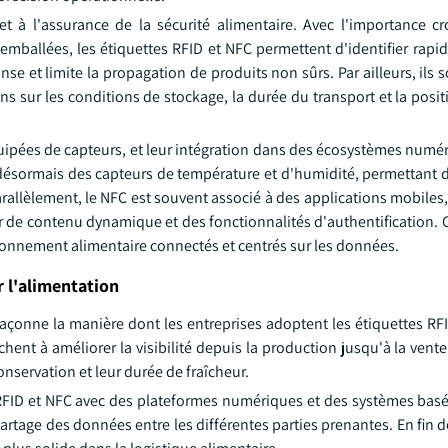
t à l'assurance de la sécurité alimentaire. Avec l'importance cr
et emballées, les étiquettes RFID et NFC permettent d'identifier rapi
e et limite la propagation de produits non sûrs. Par ailleurs, ils 
s sur les conditions de stockage, la durée du transport et la posi
uipées de capteurs, et leur intégration dans des écosystèmes numér
 désormais des capteurs de température et d'humidité, permettant d
rallèlement, le NFC est souvent associé à des applications mobiles
de contenu dynamique et des fonctionnalités d'authentification. 
sionnement alimentaire connectés et centrés sur les données.
 l'alimentation
açonne la manière dont les entreprises adoptent les étiquettes RF
nt à améliorer la visibilité depuis la production jusqu'à la vente 
nservation et leur durée de fraîcheur.
e RFID et NFC avec des plateformes numériques et des systèmes basé
le partage des données entre les différentes parties prenantes. En fin 