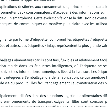
pplications destinées aux consommateurs, principalement dans 
C permettent aux consommateurs d'accéder à des informations sur l
l'aide d'un smartphone. Cette évolution favorise la diffusion de co
marques de communiquer de manière plus claire avec les utilisat
menté par forme d'étiquette, comprend les étiquettes / étiquettes
ées et autres. Les étiquettes / inlays représentent la plus grande va
allages alimentaires car ils sont fins, flexibles et relativement faci
tion rapide dans les étiquettes intelligentes, où l'étiquette ne s
suivi et les informations numériques liées à la livraison. Les étiqu
t intégrées à l'emballage lors de la fabrication, ce qui améliore l
e vie du produit. Elles facilitent également l'automatisation des 
palement utilisées dans des situations logistiques alimentaires di
 les environnements de transport exigeants. Elles sont conçues p