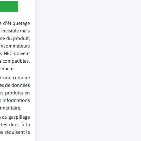
t
s d'étiquetage
 invisible mais
ine du produit,
s consommateurs
es NFC doivent
s compatibles.
nnement.
t une certaine
èmes de données
es produits en
s informations
limentaire.
n du gaspillage
rtes dues à la
és réduisent la