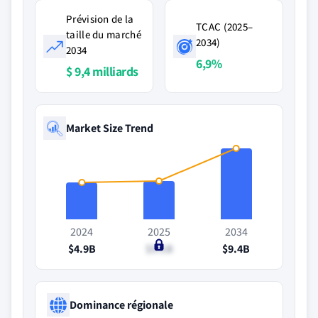
Prévision de la
TCAC (2025–
taille du marché
2034)
2034
6,9%
$ 9,4 milliards
Market Size Trend
2024
2025
2034
$4.9B
$5.1B
$9.4B
Dominance régionale