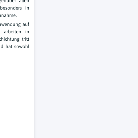
enüber allen
besonders in
Annahme.
Anwendung auf
 arbeiten in
ichtung tritt
und hat sowohl