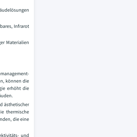
bäudelösungen
bares, Infrarot
er Materialien
iemanagement-
en, können die
gie erhöht die
bäuden.
d ästhetischer
die thermische
nden, die eine
ktivitäts- und