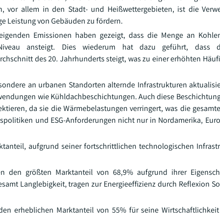
 vor allem in den Stadt- und Heißwettergebieten, ist die Verw
tige Leistung von Gebäuden zu fördern.
steigenden Emissionen haben gezeigt, dass die Menge an Kohlen
veau ansteigt. Dies wiederum hat dazu geführt, dass 
hschnitt des 20. Jahrhunderts steigt, was zu einer erhöhten Häufi
ndere an urbanen Standorten alternde Infrastrukturen aktualisi
nwendungen wie Kühldachbeschichtungen. Auch diese Beschichtun
ektieren, da sie die Wärmebelastungen verringert, was die gesamte
ngspolitiken und ESG-Anforderungen nicht nur in Nordamerika, Eur
nteil, aufgrund seiner fortschrittlichen technologischen Infrast
en den größten Marktanteil von 68,9% aufgrund ihrer Eigensch
samt Langlebigkeit, tragen zur Energieeffizienz durch Reflexion S
den erheblichen Marktanteil von 55% für seine Wirtschaftlichkei