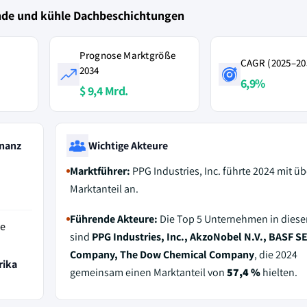
ende und kühle Dachbeschichtungen
Prognose Marktgröße
CAGR (2025–20
2034
6,9%
$ 9,4 Mrd.
nanz
Wichtige Akteure
Marktführer:
PPG Industries, Inc. führte 2024 mit ü
Marktanteil an.
Führende Akteure:
Die Top 5 Unternehmen in dies
de
sind
PPG Industries, Inc., AkzoNobel N.V., BASF S
Company, The Dow Chemical Company
, die 2024
rika
gemeinsam einen Marktanteil von
57,4 %
hielten.