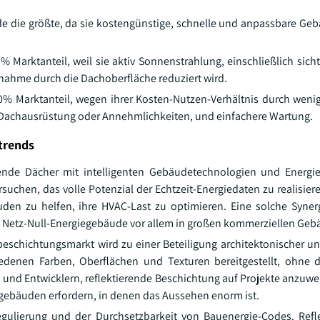
die größte, da sie kostengünstige, schnelle und anpassbare Ge
 Marktanteil, weil sie aktiv Sonnenstrahlung, einschließlich sicht
fnahme durch die Dachoberfläche reduziert wird.
% Marktanteil, wegen ihrer Kosten-Nutzen-Verhältnis durch wenig
r Dachausrüstung oder Annehmlichkeiten, und einfachere Wartung.
trends
erende Dächer mit intelligenten Gebäudetechnologien und Energ
uchen, das volle Potenzial der Echtzeit-Energiedaten zu realisier
en zu helfen, ihre HVAC-Last zu optimieren. Eine solche Syner
in Netz-Null-Energiegebäude vor allem in großen kommerziellen Ge
eschichtungsmarkt wird zu einer Beteiligung architektonischer un
edenen Farben, Oberflächen und Texturen bereitgestellt, ohne 
n und Entwicklern, reflektierende Beschichtung auf Projekte anzuwe
ebäuden erfordern, in denen das Aussehen enorm ist.
egulierung und der Durchsetzbarkeit von Bauenergie-Codes. Refle