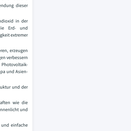
endung dieser
dioxid in der
die Erd- und
gkeit extremer
eren, erzeugen
gen verbessern
 Photovoltaik-
opa und Asien-
ruktur und der
aften wie die
onnenlicht und
t und einfache