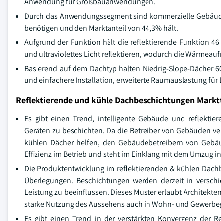
Anwendung für Großbauanwendungen.
Durch das Anwendungssegment sind kommerzielle Gebäude 
benötigen und den Marktanteil von 44,3% hält.
Aufgrund der Funktion hält die reflektierende Funktion 46 %
und ultraviolettes Licht reflektieren, wodurch die Wärmeau
Basierend auf dem Dachtyp halten Niedrig-Slope-Dächer 60
und einfachere Installation, erweiterte Raumauslastung fü
Reflektierende und kühle Dachbeschichtungen Markt
Es gibt einen Trend, intelligente Gebäude und reflekti
Geräten zu beschichten. Da die Betreiber von Gebäuden vers
kühlen Dächer helfen, den Gebäudebetreibern von Gebäud
Effizienz im Betrieb und steht im Einklang mit dem Umzug 
Die Produktentwicklung im reflektierenden & kühlen Dachb
Überlegungen. Beschichtungen werden derzeit in verschi
Leistung zu beeinflussen. Dieses Muster erlaubt Architekte
starke Nutzung des Aussehens auch in Wohn- und Gewerbeg
Es gibt einen Trend in der verstärkten Konvergenz der R