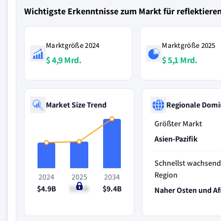
Wichtigste Erkenntnisse zum Markt für reflektier
Marktgröße 2024
Marktgröße 2025
$ 4,9 Mrd.
$ 5,1 Mrd.
Market Size Trend
Regionale Domi
Größter Markt
Asien-Pazifik
Schnellst wachsen
Region
2024
2025
2034
$4.9B
$5.1B
$9.4B
Naher Osten und Af