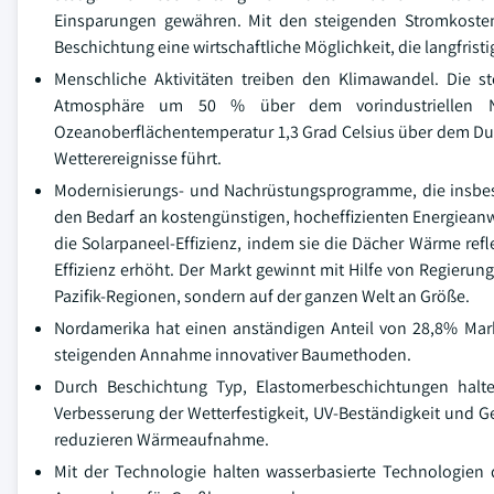
Einsparungen gewähren. Mit den steigenden Stromkosten,
Beschichtung eine wirtschaftliche Möglichkeit, die langfris
Menschliche Aktivitäten treiben den Klimawandel. Die 
Atmosphäre um 50 % über dem vorindustriellen Ni
Ozeanoberflächentemperatur 1,3 Grad Celsius über dem Durc
Wetterereignisse führt.
Modernisierungs- und Nachrüstungsprogramme, die insbeso
den Bedarf an kostengünstigen, hocheffizienten Energiea
die Solarpaneel-Effizienz, indem sie die Dächer Wärme refl
Effizienz erhöht. Der Markt gewinnt mit Hilfe von Regieru
Pazifik-Regionen, sondern auf der ganzen Welt an Größe.
Nordamerika hat einen anständigen Anteil von 28,8% Markta
steigenden Annahme innovativer Baumethoden.
Durch Beschichtung Typ, Elastomerbeschichtungen halt
Verbesserung der Wetterfestigkeit, UV-Beständigkeit und Ge
reduzieren Wärmeaufnahme.
Mit der Technologie halten wasserbasierte Technologien 