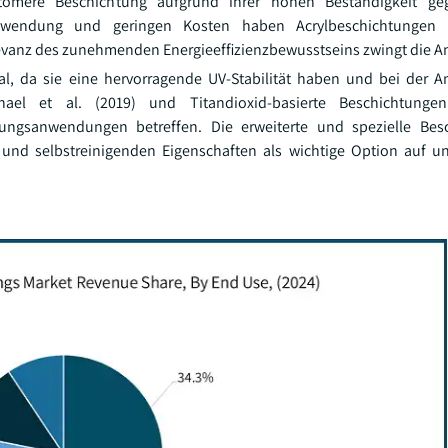
omere Beschichtung aufgrund ihrer hohen Beständigkeit geg
nwendung und geringen Kosten haben Acrylbeschichtungen 
evanz des zunehmenden Energieeffizienzbewusstseins zwingt die 
l, da sie eine hervorragende UV-Stabilität haben und bei der 
ael et al. (2019) und Titandioxid-basierte Beschichtungen
ngsanwendungen betreffen. Die erweiterte und spezielle Besch
 und selbstreinigenden Eigenschaften als wichtige Option auf 