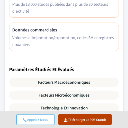
Plus de 13 000 études publiées dans plus de 30 secteurs
d'activité
Données commerciales
Volumes d'importation/exportation, codes SH et registres
douaniers
Paramètres Étudiés Et Évalués
Facteurs Macroéconomiques
Facteurs Microéconomiques
Technologie Et Innovation
Appelez-Nous
Télécharger Le PDF Gratuit
Environnement Réglementaire Et Politique