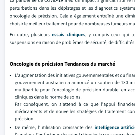
La pandémie de COVID-19 a eu un impact significatif sur le 
perturbations dans les dépistages et les diagnostics systéma
oncologie de précision. Cela a également entraîné une dimin
choisir le meilleur traitement pour de nombreuses tumeurs 
En outre, plusieurs
essais cliniques
, y compris ceux qui t
suspensions en raison de problèmes de sécurité, de difficultés
Oncologie de précision Tendances du marché
L'augmentation des initiatives gouvernementales et du fina
gouvernement australien a annoncé un soutien de 130 mill
multipartite pour l'oncologie de précision durable, en a
cliniques dans la norme de soins.
Par conséquent, on s'attend à ce que l'appui financi
médicaments et de nouvelles stratégies de traitement cont
précision.
De même, l'utilisation croissante des
intelligence artifi
l'ampleur. Ces facteurs devraient stimuler la croissance du 