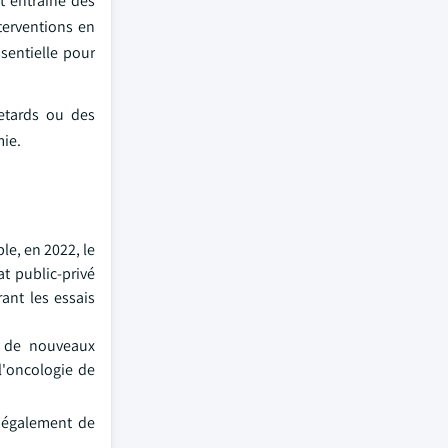
t entraîné des
terventions en
sentielle pour
retards ou des
mie.
le, en 2022, le
t public-privé
ant les essais
, de nouveaux
l'oncologie de
 également de