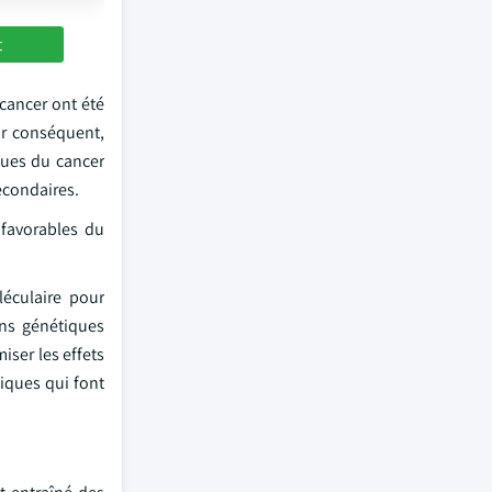
t
 cancer ont été
ar conséquent,
ques du cancer
econdaires.
t favorables du
éculaire pour
ons génétiques
iser les effets
niques qui font