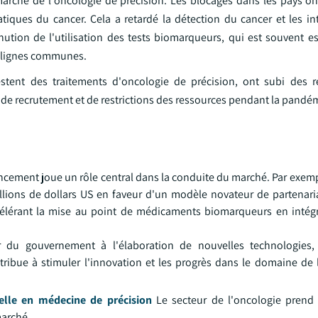
marché de l'oncologie de précision. Les blocages dans les pays on
tiques du cancer. Cela a retardé la détection du cancer et les in
ution de l'utilisation des tests biomarqueurs, qui est souvent es
malignes communes.
estent des traitements d'oncologie de précision, ont subi des 
 de recrutement et de restrictions des ressources pendant la pandé
ncement joue un rôle central dans la conduite du marché. Par exemp
ions de dollars US en faveur d'un modèle novateur de partenaria
ccélérant la mise au point de médicaments biomarqueurs en intégr
er du gouvernement à l'élaboration de nouvelles technologies
ribue à stimuler l'innovation et les progrès dans le domaine de 
cielle en médecine de précision
Le secteur de l'oncologie prend
marché.