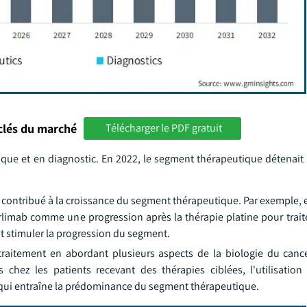
clés du marché
Télécharger le PDF gratuit
ique et en diagnostic. En 2022, le segment thérapeutique détenait 
ontribué à la croissance du segment thérapeutique. Par exemple, e
limab comme une progression après la thérapie platine pour traite
ait stimuler la progression du segment.
u traitement en abordant plusieurs aspects de la biologie du can
chez les patients recevant des thérapies ciblées, l'utilisation
 qui entraîne la prédominance du segment thérapeutique.