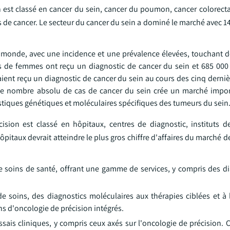
n est classé en cancer du sein, cancer du poumon, cancer colorecta
s de cancer. Le secteur du cancer du sein a dominé le marché avec 14
au monde, avec une incidence et une prévalence élevées, touchant
ns de femmes ont reçu un diagnostic de cancer du sein et 685 000
aient reçu un diagnostic de cancer du sein au cours des cinq derni
, le nombre absolu de cas de cancer du sein crée un marché impo
istiques génétiques et moléculaires spécifiques des tumeurs du sein
écision est classé en hôpitaux, centres de diagnostic, instituts d
pitaux devrait atteindre le plus gros chiffre d'affaires du marché de
e soins de santé, offrant une gamme de services, y compris des di
soins, des diagnostics moléculaires aux thérapies ciblées et à l
ns d'oncologie de précision intégrés.
sais cliniques, y compris ceux axés sur l'oncologie de précision. 