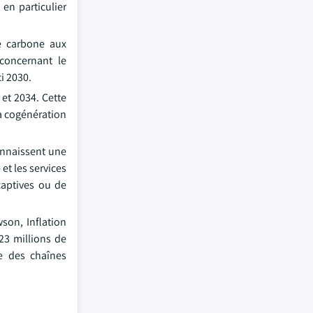
en particulier
e carbone aux
concernant le
i 2030.
et 2034. Cette
la cogénération
onnaissent une
et les services
captives ou de
wson, Inflation
23 millions de
te des chaînes