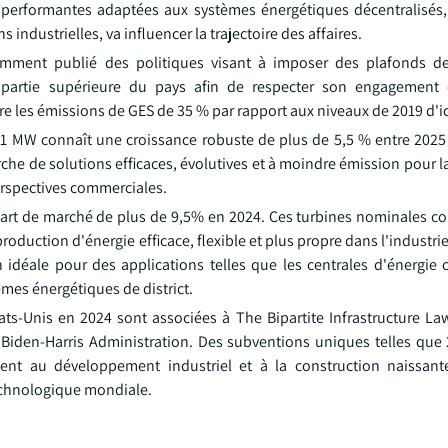
 performantes adaptées aux systèmes énergétiques décentralisés, 
s industrielles, va influencer la trajectoire des affaires.
emment publié des politiques visant à imposer des plafonds d
a partie supérieure du pays afin de respecter son engagement 
re les émissions de GES de 35 % par rapport aux niveaux de 2019 d'ic
1 MW connaît une croissance robuste de plus de 5,5 % entre 2025 
che de solutions efficaces, évolutives et à moindre émission pour 
 perspectives commerciales.
part de marché de plus de 9,5% en 2024. Ces turbines nominales c
duction d'énergie efficace, flexible et plus propre dans l'industrie 
 idéale pour des applications telles que les centrales d'énergie 
èmes énergétiques de district.
tats-Unis en 2024 sont associées à The Bipartite Infrastructure La
iden-Harris Administration. Des subventions uniques telles que 
uent au développement industriel et à la construction naissan
echnologique mondiale.