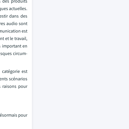
s des produits
ues actuelles.
estir dans des
res audio sont
mmunication est
 et le travail,
s important en
casques circum-
 catégorie est
rents scénarios
es raisons pour
 désormais pour