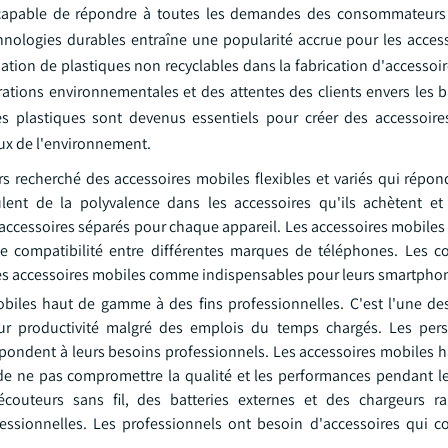
t capable de répondre à toutes les demandes des consommateurs
chnologies durables entraîne une popularité accrue pour les acces
isation de plastiques non recyclables dans la fabrication d'accessoi
ations environnementales et des attentes des clients envers les b
des plastiques sont devenus essentiels pour créer des accessoire
ieux de l'environnement.
recherché des accessoires mobiles flexibles et variés qui répond
nt de la polyvalence dans les accessoires qu'ils achètent et u
d'accessoires séparés pour chaque appareil. Les accessoires mobile
de compatibilité entre différentes marques de téléphones. Les
 les accessoires mobiles comme indispensables pour leurs smartpho
mobiles haut de gamme à des fins professionnelles. C'est l'une de
eur productivité malgré des emplois du temps chargés. Les per
pondent à leurs besoins professionnels. Les accessoires mobiles
de ne pas compromettre la qualité et les performances pendant l
écouteurs sans fil, des batteries externes et des chargeurs r
ofessionnelles. Les professionnels ont besoin d'accessoires qui c