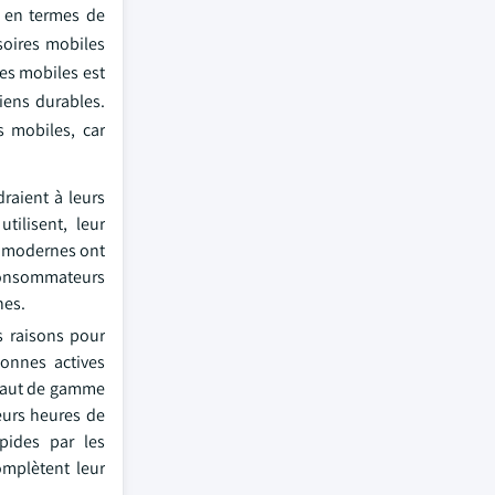
 en termes de
soires mobiles
res mobiles est
iens durables.
s mobiles, car
raient à leurs
tilisent, leur
s modernes ont
 consommateurs
nes.
s raisons pour
sonnes actives
 haut de gamme
eurs heures de
apides par les
omplètent leur