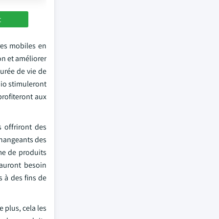
t
res mobiles en
n et améliorer
urée de vie de
dio stimuleront
rofiteront aux
 offriront des
 changeants des
me de produits
 auront besoin
s à des fins de
 plus, cela les