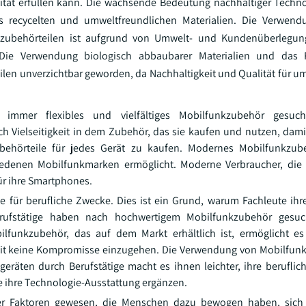
ität erfüllen kann. Die wachsende Bedeutung nachhaltiger Techno
us recycelten und umweltfreundlichen Materialien. Die Verwend
nkzubehörteilen ist aufgrund von Umwelt- und Kundenüberlegun
Die Verwendung biologisch abbaubarer Materialien und das 
eilen unverzichtbar geworden, da Nachhaltigkeit und Qualität für 
immer flexibles und vielfältiges Mobilfunkzubehör gesuch
h Vielseitigkeit in dem Zubehör, das sie kaufen und nutzen, dami
ehörteile für jedes Gerät zu kaufen. Modernes Mobilfunkzub
hiedenen Mobilfunkmarken ermöglicht. Moderne Verbraucher, die
ür ihre Smartphones.
 für berufliche Zwecke. Dies ist ein Grund, warum Fachleute ihre
Berufstätige haben nach hochwertigem Mobilfunkzubehör gesuc
lfunkzubehör, das auf dem Markt erhältlich ist, ermöglicht es
zeit keine Kompromisse einzugehen. Die Verwendung von Mobilfun
eräten durch Berufstätige macht es ihnen leichter, ihre beruflich
e ihre Technologie-Ausstattung ergänzen.
 der Faktoren gewesen, die Menschen dazu bewogen haben, sich