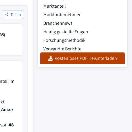
Marktanteil
Marktunternehmen
Teilen
Branchennews
Häufig gestellte Fragen
35)
Forschungsmethodik
Verwandte Berichte
Kostenloses PDF Herunterladen
teil im
rkt
, Anker
l von
48