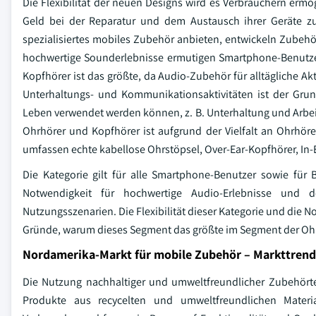
Die Flexibilität der neuen Designs wird es Verbrauchern ermög
Geld bei der Reparatur und dem Austausch ihrer Geräte zu
spezialisiertes mobiles Zubehör anbieten, entwickeln Zubehö
hochwertige Sounderlebnisse ermutigen Smartphone-Benutzer
Kopfhörer ist das größte, da Audio-Zubehör für alltägliche A
Unterhaltungs- und Kommunikationsaktivitäten ist der Gru
Leben verwendet werden können, z. B. Unterhaltung und Arbei
Ohrhörer und Kopfhörer ist aufgrund der Vielfalt an Ohrhöre
umfassen echte kabellose Ohrstöpsel, Over-Ear-Kopfhörer, In
Die Kategorie gilt für alle Smartphone-Benutzer sowie für
Notwendigkeit für hochwertige Audio-Erlebnisse und de
Nutzungsszenarien. Die Flexibilität dieser Kategorie und die N
Gründe, warum dieses Segment das größte im Segment der Ohr
Nordamerika-Markt für mobile Zubehör – Markttrend
Die Nutzung nachhaltiger und umweltfreundlicher Zubehört
Produkte aus recycelten und umweltfreundlichen Materi