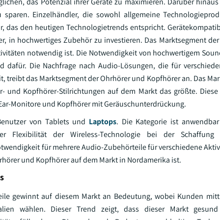
lichen, das Potenzial ihrer Geräte zu maximieren. Darüber hinaus h
 sparen. Einzelhändler, die sowohl allgemeine Technologieprod
r, das den heutigen Technologietrends entspricht. Gerätekompatib
, in hochwertiges Zubehör zu investieren. Das Marktsegment de
ktivitäten notwendig ist. Die Notwendigkeit von hochwertigem Soun
nd dafür. Die Nachfrage nach Audio-Lösungen, die für verschied
t, treibt das Marktsegment der Ohrhörer und Kopfhörer an. Das Ma
r- und Kopfhörer-Stilrichtungen auf dem Markt das größte. Diese 
-Ear-Monitore und Kopfhörer mit Geräuschunterdrückung.
 Benutzer von Tablets und
Laptops
. Die Kategorie ist anwendba
r Flexibilität der Wireless-Technologie bei der Schaffung 
otwendigkeit für mehrere Audio-Zubehörteile für verschiedene Aktiv
hörer und Kopfhörer auf dem Markt in Nordamerika ist.
s
eile gewinnt auf diesem Markt an Bedeutung, wobei Kunden mittl
alien wählen. Dieser Trend zeigt, dass dieser Markt gesund