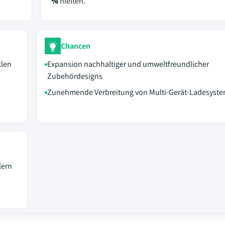
%
hielten.
Chancen
len
Expansion nachhaltiger und umweltfreundlicher
Zubehördesigns
Zunehmende Verbreitung von Multi-Gerät-Ladesyst
lern