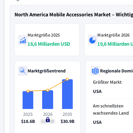
North America Mobile Accessories Market – Wichti
Marktgröße 2025
Marktgröße 2026
18,6 Milliarden USD
19,6 Milliarden
Marktgrößentrend
Regionale Domi
Größter Markt
USA
Am schnellsten
wachsendes Land
2025
2026
2035
$18.6B
$19.6B
$30.9B
USA