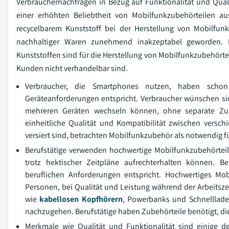
Verbrauchernachfragen in Bezug auf Funktionalität und Qual
einer erhöhten Beliebtheit von Mobilfunkzubehörteilen a
recycelbarem Kunststoff bei der Herstellung von Mobilfu
nachhaltiger Waren zunehmend inakzeptabel geworden. 
Kunststoffen sind für die Herstellung von Mobilfunkzubehört
Kunden nicht verhandelbar sind.
Verbraucher, die Smartphones nutzen, haben schon 
Geräteanforderungen entspricht. Verbraucher wünschen sic
mehreren Geräten wechseln können, ohne separate Zub
einheitliche Qualität und Kompatibilität zwischen versc
versiert sind, betrachten Mobilfunkzubehör als notwendig f
Berufstätige verwenden hochwertige Mobilfunkzubehörteile
trotz hektischer Zeitpläne aufrechterhalten können. 
beruflichen Anforderungen entspricht. Hochwertiges Mobi
Personen, bei Qualität und Leistung während der Arbeits
wie
kabellosen Kopfhörern
, Powerbanks und Schnellladeg
nachzugehen. Berufstätige haben Zubehörteile benötigt, di
Merkmale wie Qualität und Funktionalität sind einige