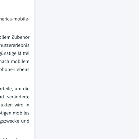
merica-mobile-
obilem Zubehör
nutzererlebnis
ünstige Mittel
e nach mobilem
rtphone-Lebens
rteile, um die
nd veränderte
ukten wird in
ötigen mobiles
ngszwecke und