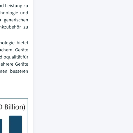
nd Leistung zu
chnologie und
u generischen
unkzubehör zu
nologie bietet
uchern, Geräte
ioqualität für
mehrere Geräte
inen besseren