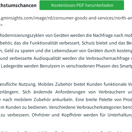
achstumschancen
Kostenloses PDF herunterladen
n.gminsights.com/image/rd/consumer-goods-and-services/north-a
/>
 Modernisierungszyklen von Geräten werden die Nachfrage nach m
ehör, das die Funktionalität verbessert, Schutz bietet und das Be
ern, Geld zu sparen und die Lebensdauer von Geräten durch kosteng
 und verbesserte Audioqualität werden die Verbrauchernachfrag
e Ladegeräte werden Benutzern in verschiedenen Phasen des Sma
rufliche Nutzung. Mobiles Zubehör bietet Kunden funktionale Vo
erlängern. Sich ändernde Anforderungen von Verbrauchern u
 nach mobilem Zubehör ankurbeln. Eine breite Palette von Prod
, um Kunden zu bedienen. Verschiedene Verbraucherkategorien ben
 zu verbessern. Ohrhörer und Kopfhörer werden für Unterhaltu