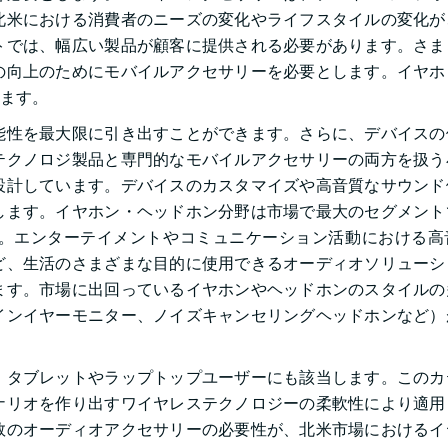
北米における消費者のニーズの変化やライフスタイルの変化が
トでは、幅広い製品が顧客に提供される必要があります。さま
の向上のためにモバイルアクセサリーを必要とします。イヤホ
ます。
能性を最大限に引き出すことができます。さらに、デバイスの
テクノロジ製品と専門的なモバイルアクセサリーの両方を扱う
設計しています。デバイスのカスタマイズや高音質なサウンド
します。イヤホン・ヘッドホン分野は市場で最大のセグメント
。エンターテイメントやコミュニケーション活動における高
ど、生活のさまざまな目的に使用できるオーディオソリューシ
ます。市場に出回っているイヤホンやヘッドホンのスタイルの
インイヤーモニター、ノイズキャンセリングヘッドホンなど）
、タブレットやラップトップユーザーにも該当します。このカ
ナリオを作り出すワイヤレステクノロジーの柔軟性により適用
数のオーディオアクセサリーの必要性が、北米市場におけるイ