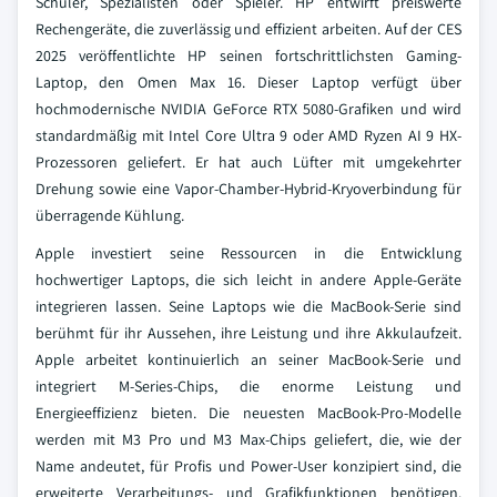
Schüler, Spezialisten oder Spieler. HP entwirft preiswerte
Rechengeräte, die zuverlässig und effizient arbeiten. Auf der CES
2025 veröffentlichte HP seinen fortschrittlichsten Gaming-
Laptop, den Omen Max 16. Dieser Laptop verfügt über
hochmodernische NVIDIA GeForce RTX 5080-Grafiken und wird
standardmäßig mit Intel Core Ultra 9 oder AMD Ryzen AI 9 HX-
Prozessoren geliefert. Er hat auch Lüfter mit umgekehrter
Drehung sowie eine Vapor-Chamber-Hybrid-Kryoverbindung für
überragende Kühlung.
Apple investiert seine Ressourcen in die Entwicklung
hochwertiger Laptops, die sich leicht in andere Apple-Geräte
integrieren lassen. Seine Laptops wie die MacBook-Serie sind
berühmt für ihr Aussehen, ihre Leistung und ihre Akkulaufzeit.
Apple arbeitet kontinuierlich an seiner MacBook-Serie und
integriert M-Series-Chips, die enorme Leistung und
Energieeffizienz bieten. Die neuesten MacBook-Pro-Modelle
werden mit M3 Pro und M3 Max-Chips geliefert, die, wie der
Name andeutet, für Profis und Power-User konzipiert sind, die
erweiterte Verarbeitungs- und Grafikfunktionen benötigen.