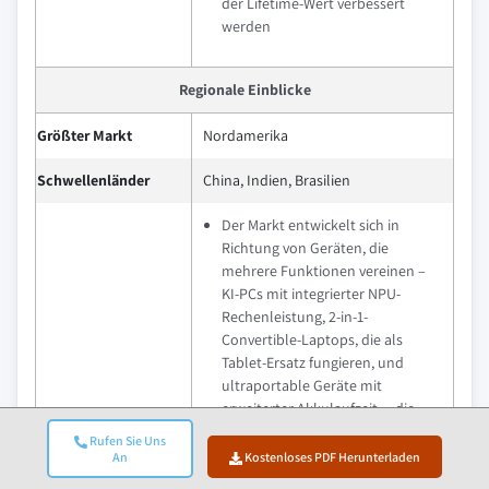
der Lifetime-Wert verbessert
werden
Regionale Einblicke
Größter Markt
Nordamerika
Schwellenländer
China, Indien, Brasilien
Der Markt entwickelt sich in
Richtung von Geräten, die
mehrere Funktionen vereinen –
KI-PCs mit integrierter NPU-
Rechenleistung, 2-in-1-
Convertible-Laptops, die als
Tablet-Ersatz fungieren, und
ultraportable Geräte mit
erweiterter Akkulaufzeit –, die
höhere Effizienz,
Rufen Sie Uns
Raumoptimierung und
An
Kostenloses PDF Herunterladen
Ausblick
verbessertes Benutzererlebnis