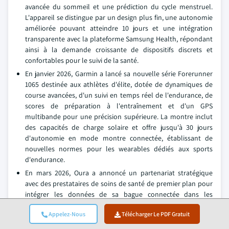
avancée du sommeil et une prédiction du cycle menstruel.
L'appareil se distingue par un design plus fin, une autonomie
améliorée pouvant atteindre 10 jours et une intégration
transparente avec la plateforme Samsung Health, répondant
ainsi à la demande croissante de dispositifs discrets et
confortables pour le suivi de la santé.
En janvier 2026, Garmin a lancé sa nouvelle série Forerunner
1065 destinée aux athlètes d'élite, dotée de dynamiques de
course avancées, d'un suivi en temps réel de l'endurance, de
scores de préparation à l'entraînement et d'un GPS
multibande pour une précision supérieure. La montre inclut
des capacités de charge solaire et offre jusqu'à 30 jours
d'autonomie en mode montre connectée, établissant de
nouvelles normes pour les wearables dédiés aux sports
d'endurance.
En mars 2026, Oura a annoncé un partenariat stratégique
avec des prestataires de soins de santé de premier plan pour
intégrer les données de sa bague connectée dans les
parcours de soins cliniques pour la gestion des maladies
Appelez-Nous
Télécharger Le PDF Gratuit
chroniques. Cette collaboration permet aux médecins
d'accéder à des métriques de santé continues, notamment la