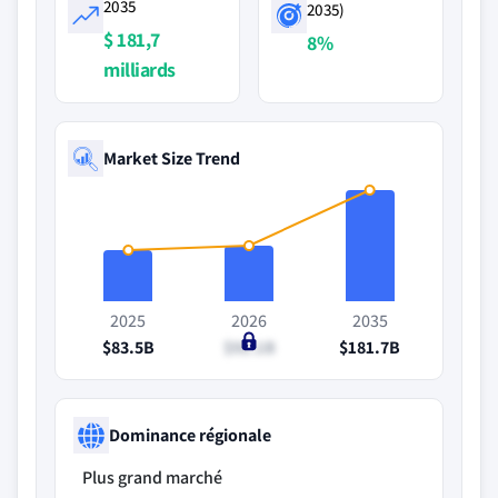
2035
2035)
$ 181,7
8%
milliards
Market Size Trend
2025
2026
2035
$83.5B
$91.1B
$181.7B
Dominance régionale
Plus grand marché