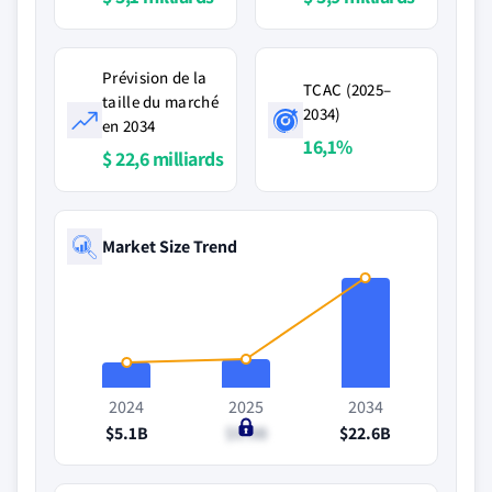
Prévision de la
TCAC (2025–
taille du marché
2034)
en 2034
16,1%
$ 22,6 milliards
Market Size Trend
2024
2025
2034
$5.1B
$5.9B
$22.6B