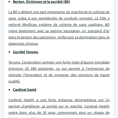
Becton, Dickinson et la société (BD)
La BD's détient une part importante du marché de la collecte de
sang, grâce à son portefeuille de produits complet. La FDA a
nettoyé MiniDraw système de collecte de sang capillaire. BD
mène également avec sa gamme Vacutainer, un standard d'or
dans la gestion des spécimens, renforçant sa domination dans le
diagnostic clinique.
Société Terumo
Terumo Corporation compte une forte main-d'œuvre mondiale
d'environ 30 689 employés, ce qui permet à l'entreprise de
stimuler l'innovation et de proposer des solutions de haute
qualité.
Cardinal Santé
Cardinal Health a une forte présence géographique qui lui
permet d'améliorer sa portée sur le marché. Cardinal Health
opère dans plus de 30 pays, comprenant ainsi un réseau de