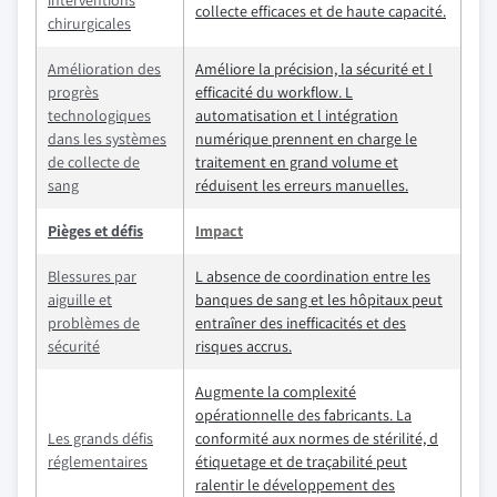
interventions
collecte efficaces et de haute capacité.
chirurgicales
Amélioration des
Améliore la précision, la sécurité et l
progrès
efficacité du workflow. L
technologiques
automatisation et l intégration
dans les systèmes
numérique prennent en charge le
de collecte de
traitement en grand volume et
sang
réduisent les erreurs manuelles.
Pièges et défis
Impact
Blessures par
L absence de coordination entre les
aiguille et
banques de sang et les hôpitaux peut
problèmes de
entraîner des inefficacités et des
sécurité
risques accrus.
Augmente la complexité
opérationnelle des fabricants. La
Les grands défis
conformité aux normes de stérilité, d
réglementaires
étiquetage et de traçabilité peut
ralentir le développement des