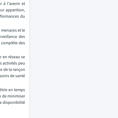
 à l'avenir et
ur apparition,
erformances du
s menaces et le
rveillance des
té complète des
ie en réseau se
s activités peu
ée de la rançon
 soins de santé
étrie en temps
in de minimiser
a disponibilité