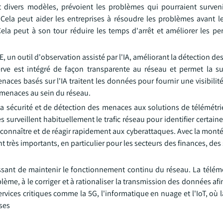
t divers modèles, prévoient les problèmes qui pourraient survenir
la peut aider les entreprises à résoudre les problèmes avant le
 Cela peut à son tour réduire les temps d'arrêt et améliorer les p
, un outil d'observation assisté par l'IA, améliorant la détection de
ve est intégré de façon transparente au réseau et permet la su
naces basés sur l'IA traitent les données pour fournir une visibili
menaces au sein du réseau.
 la sécurité et de détection des menaces aux solutions de télémétr
 surveillent habituellement le trafic réseau pour identifier certaine
reconnaître et de réagir rapidement aux cyberattaques. Avec la mont
nt très importants, en particulier pour les secteurs des finances, des
issant de maintenir le fonctionnement continu du réseau. La télém
lème, à le corriger et à rationaliser la transmission des données af
services critiques comme la 5G, l'informatique en nuage et l'IoT, où l
ises