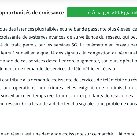
opportunités de croissance
Télécharger le PDF gratui
ue des latences plus faibles et une bande passante plus élevée, ce
roissante de systèmes avancés de surveillance du réseau, qui peu
été du trafic permis par les services 5G. La télémétrie en réseau 
eurs à surveiller la qualité des signaux, la congestion du réseau et
emande de ces services devrait encore augmenter, car leurs opérat
alement une demande de services de télémétrie en réseau.
ui contribue à la demande croissante de services de télémétrie du r
 aux opérations numériques, elles exigent une optimisation 
a surveillance en temps réel fournit aux exploitants de réseau des 
eur réseau. Cela les aide à détecter et à signaler tout problème dan
trie en réseau est une demande croissante sur ce marché. L'IA pren