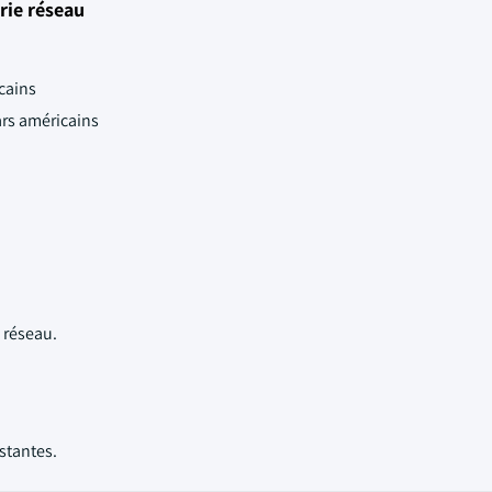
rie réseau
icains
ars américains
 réseau.
istantes.