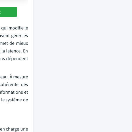
t
 qui modifie le
vent gérer les
permet de mieux
 la latence. En
ions dépendent
éseau. À mesure
cohérente des
informations et
s le système de
d en charge une