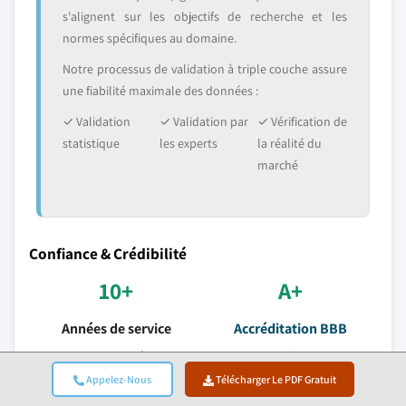
s'alignent sur les objectifs de recherche et les
normes spécifiques au domaine.
Notre processus de validation à triple couche assure
une fiabilité maximale des données :
✓ Validation
✓ Validation par
✓ Vérification de
statistique
les experts
la réalité du
marché
Confiance & Crédibilité
10+
A+
Années de service
Accréditation BBB
Prestation cohérente
Normes professionnelles
depuis la création
et satisfactions
Appelez-Nous
Télécharger Le PDF Gratuit