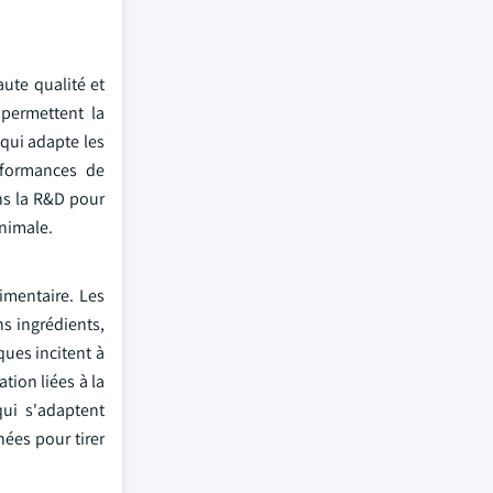
ute qualité et
 permettent la
 qui adapte les
rformances de
ns la R&D pour
animale.
imentaire. Les
ns ingrédients,
ques incitent à
tion liées à la
qui s'adaptent
ées pour tirer