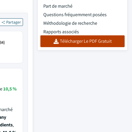
Part de marché
Questions fréquemment posées
Partager
Méthodologie de recherche
Rapports associés
Télécharger Le PDF Gratuit
34)
de
10,5 %
 marché
any
edients
,