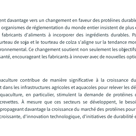
ent davantage vers un changement en faveur des protéines durable
organismes de réglementation du monde entier insistent de plus e
 fabricants d'aliments à incorporer des ingrédients durables. P
rteau de soja et le tourteau de colza s'aligne sur la tendance mon
ironnemental. Ce changement soutient non seulement les objectifs 
anté, encourageant les fabricants à innover avec de nouvelles opti
uaculture contribue de manière significative à la croissance 
ans les infrastructures agricoles et aquacoles pour relever les déf
aquaculture, en particulier, stimulent la demande de protéines 
 crevettes. À mesure que ces secteurs se développent, le beso
al, propageant davantage la croissance du marché des protéines pou
ssante, d'innovation technologique, d'initiatives de durabilité 