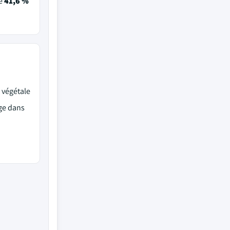
de
41,6 %
t végétale
age dans