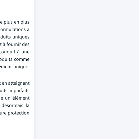
de plus en plus
 formulations à
oduits uniques
t à fournir des
 conduit à une
produits comme
édient unique,
t en atteignant
uits imparfaits
me un élément
t désormais la
ure protection