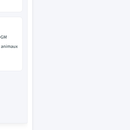
 OGM
r animaux