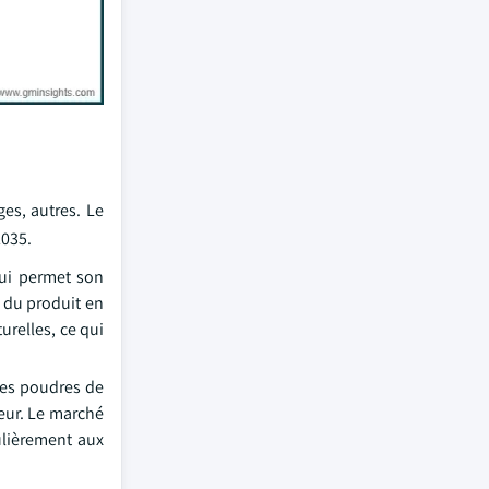
es, autres. Le
2035.
qui permet son
s du produit en
urelles, ce qui
 les poudres de
veur. Le marché
ulièrement aux