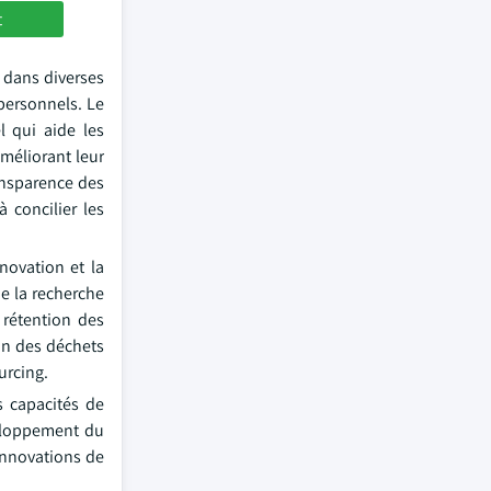
t
é dans diverses
personnels. Le
l qui aide les
améliorant leur
ansparence des
à concilier les
novation et la
de la recherche
e rétention des
ion des déchets
urcing.
s capacités de
veloppement du
 innovations de