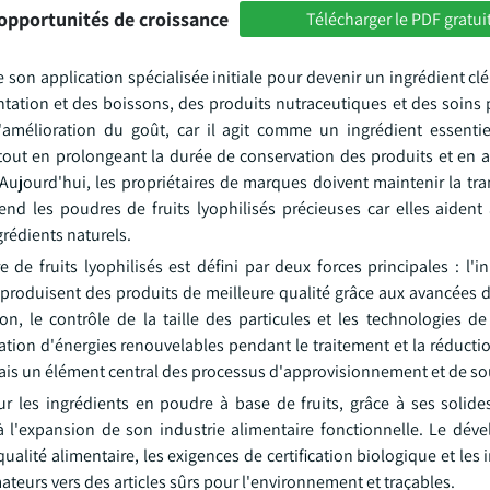
opportunités de croissance
Télécharger le PDF gratui
de son application spécialisée initiale pour devenir un ingrédient cl
tation et des boissons, des produits nutraceutiques et des soins 
'amélioration du goût, car il agit comme un ingrédient essentie
e tout en prolongeant la durée de conservation des produits et en 
Aujourd'hui, les propriétaires de marques doivent maintenir la tr
end les poudres de fruits lyophilisés précieuses car elles aident 
rédients naturels.
e fruits lyophilisés est défini par deux forces principales : l'in
s produisent des produits de meilleure qualité grâce aux avancées 
ion, le contrôle de la taille des particules et les technologies d
isation d'énergies renouvelables pendant le traitement et la réduct
mais un élément central des processus d'approvisionnement et de so
 les ingrédients en poudre à base de fruits, grâce à ses solide
à l'expansion de son industrie alimentaire fonctionnelle. Le dé
alité alimentaire, les exigences de certification biologique et les
teurs vers des articles sûrs pour l'environnement et traçables.