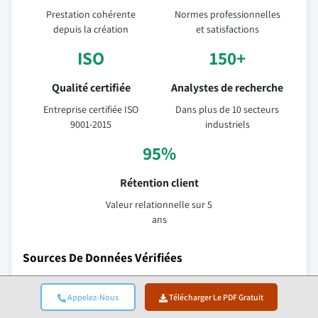
Prestation cohérente
Normes professionnelles
depuis la création
et satisfactions
ISO
150+
Qualité certifiée
Analystes de recherche
Entreprise certifiée ISO
Dans plus de 10 secteurs
9001-2015
industriels
95%
Rétention client
Valeur relationnelle sur 5
ans
Sources De Données Vérifiées
Publications commerciales
Appelez-Nous
Télécharger Le PDF Gratuit
Revues spécialisées et presse commerciale du secteur