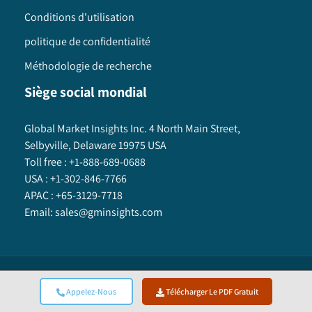
Conditions d'utilisation
politique de confidentialité
Méthodologie de recherche
Siège social mondial
Global Market Insights Inc. 4 North Main Street,
Selbyville, Delaware 19975 USA
Toll free :
+1-888-689-0688
USA :
+1-302-846-7766
APAC :
+65-3129-7718
Email:
sales@gminsights.com
Global Market Insights Inc.
©
2025
All Rights Reserved.
Appelez-Nous
Télécharger Le PDF Gratuit