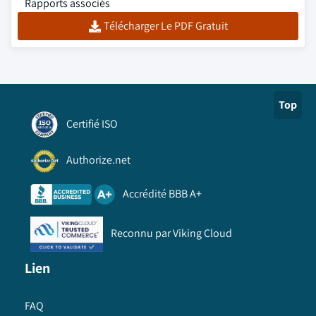
Rapports associés
Télécharger Le PDF Gratuit
Top
Certifié ISO
Authorize.net
Accrédité BBB A+
Reconnu par Viking Cloud
Lien
FAQ