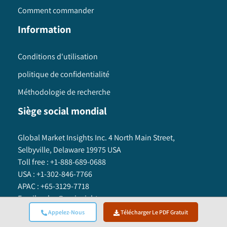
Comment commander
Information
Conditions d'utilisation
politique de confidentialité
Méthodologie de recherche
Siège social mondial
Global Market Insights Inc. 4 North Main Street,
Selbyville, Delaware 19975 USA
Toll free :
+1-888-689-0688
USA :
+1-302-846-7766
APAC :
+65-3129-7718
Email:
sales@gminsights.com
Appelez-Nous
Télécharger Le PDF Gratuit