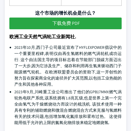
这个市场的增长机会是什么？
下载免费 PDF
欧洲工业天然气涡轮工业新闻社.
2023年10月,西门子公司最近宣布了HYFLEXPOWER倡议中的
一个重要里程碑,表明仅由再生氢燃料的燃气涡轮机成功运
行. 这个由法国主导的项目标志着在节能部门脱碳方面迈出
了一大步,因为它涉及生产、储存和利用再生氢来驱动西门子
能源燃气轮机。 在欧洲联盟委员会的资助下,这一开创性的
努力旨在探索商业化的途径并扩大其范围,以包括工业热能的
产生和其他各种应用。
2023年9月,川崎重工业公司推出了他们的GPB17MMX燃气涡
轮热电联产系统,该系统拥有1.8兆瓦级,也是世界上第一个完
全由氢气为干燥燃烧动力而设计的梳洗机. 该技术使用一种
具有专利的辅助燃烧和微混合燃烧混合方式来克服与氢燃料
有关的技术问题,包括增加氧化氮排放和霍布过热。 这使得
能用低于允许的上限的氮氧化物排放来稳定地燃烧氢.