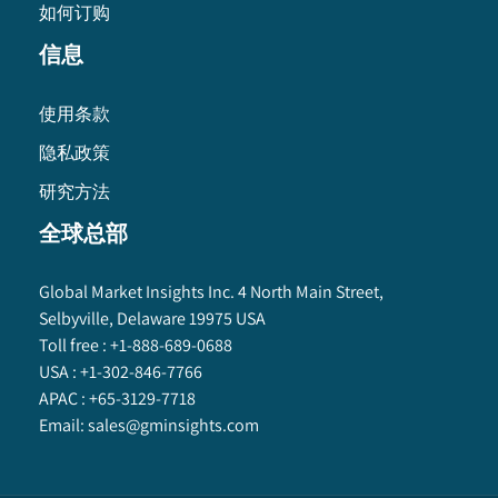
如何订购
信息
使用条款
隐私政策
研究方法
全球总部
Global Market Insights Inc. 4 North Main Street,
Selbyville, Delaware 19975 USA
Toll free :
+1-888-689-0688
USA :
+1-302-846-7766
APAC :
+65-3129-7718
Email:
sales@gminsights.com