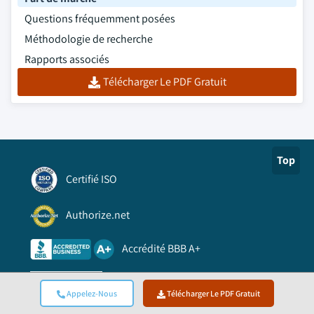
Questions fréquemment posées
Méthodologie de recherche
Rapports associés
Télécharger Le PDF Gratuit
Top
Certifié ISO
Authorize.net
Accrédité BBB A+
Reconnu par Viking Cloud
Appelez-Nous
Télécharger Le PDF Gratuit