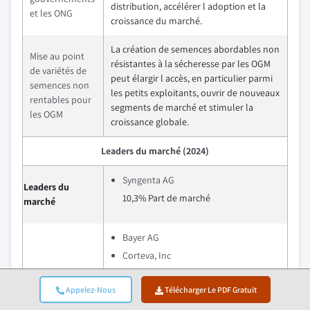
distribution, accélérer l adoption et la
et les ONG
croissance du marché.
La création de semences abordables non
Mise au point
résistantes à la sécheresse par les OGM
de variétés de
peut élargir l accès, en particulier parmi
semences non
les petits exploitants, ouvrir de nouveaux
rentables pour
segments de marché et stimuler la
les OGM
croissance globale.
Leaders du marché (2024)
Syngenta AG
Leaders du
10,3% Part de marché
marché
Bayer AG
Corteva, Inc
Syngenta AG
Les meilleurs
Appelez-Nous
Télécharger Le PDF Gratuit
BASF SE (Solutions agricoles)
joueurs
KWS SAAT SE & Co. KGaA