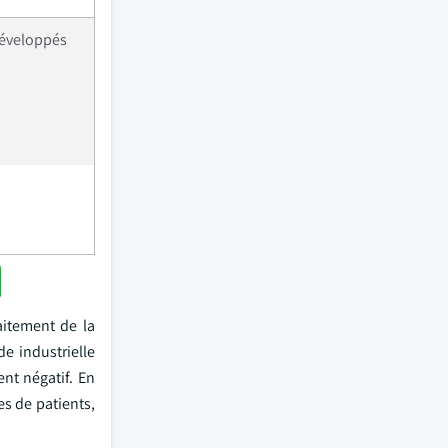
développés
aitement de la
e industrielle
nt négatif. En
es de patients,