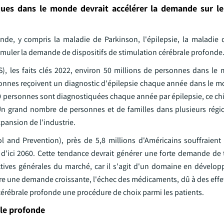
ques dans le monde devrait accélérer la demande sur le
e, y compris la maladie de Parkinson, l'épilepsie, la maladie d
timuler la demande de dispositifs de stimulation cérébrale profonde
), les faits clés 2022, environ 50 millions de personnes dans le
sonnes reçoivent un diagnostic d'épilepsie chaque année dans le m
0 personnes sont diagnostiquées chaque année par épilepsie, ce chi
 Un grand nombre de personnes et de familles dans plusieurs ré
xpansion de l'industrie.
l and Prevention), près de 5,8 millions d'Américains souffraient
ns d'ici 2060. Cette tendance devrait générer une forte demande de
ectives générales du marché, car il s'agit d'un domaine en dévelo
tre une demande croissante, l'échec des médicaments, dû à des effe
n cérébrale profonde une procédure de choix parmi les patients.
ale profonde