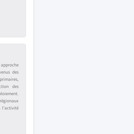
e approche
venus des
primaires,
ction des
ploiement.
 régionaux
l'activité