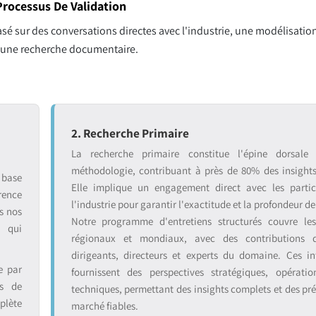
rocessus De Validation
sé sur des conversations directes avec l'industrie, une modélisation
r une recherche documentaire.
2. Recherche Primaire
La recherche primaire constitue l'épine dorsale
méthodologie, contribuant à près de 80% des insight
 base
Elle implique un engagement direct avec les partic
rence
l'industrie pour garantir l'exactitude et la profondeur de
s nos
Notre programme d'entretiens structurés couvre le
s qui
régionaux et mondiaux, avec des contributions 
dirigeants, directeurs et experts du domaine. Ces in
e par
fournissent des perspectives stratégiques, opératio
ts de
techniques, permettant des insights complets et des pré
plète
marché fiables.