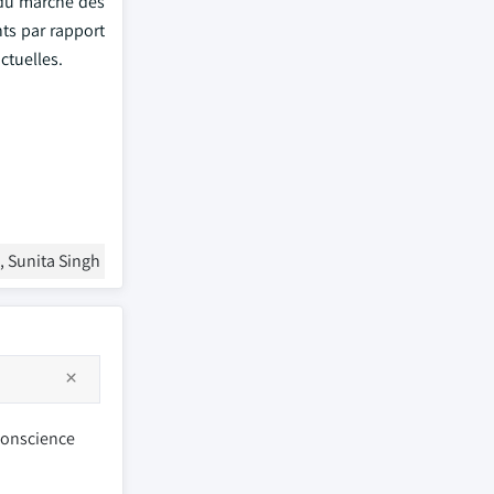
 du marché des
nts par rapport
ctuelles.
, Sunita Singh
 conscience