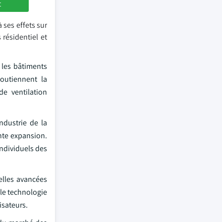
t
 ses effets sur
 résidentiel et
 les bâtiments
outiennent la
e ventilation
ndustrie de la
nte expansion.
individuels des
elles avancées
lle technologie
isateurs.