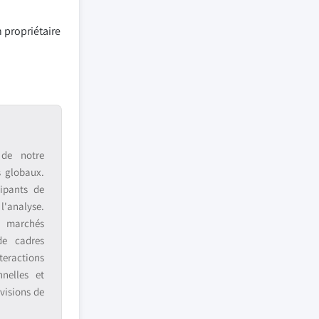
 propriétaire
 de notre
s globaux.
ipants de
 l'analyse.
s marchés
de cadres
teractions
nnelles et
visions de