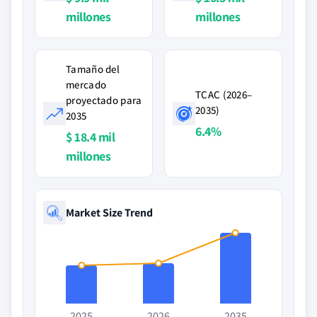
millones
millones
Tamaño del
mercado
TCAC (2026–
proyectado para
2035)
2035
6.4%
$ 18.4 mil
millones
Market Size Trend
2025
2026
2035