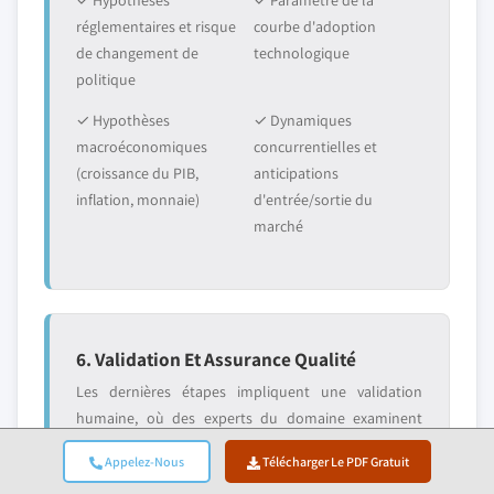
✓ Hypothèses
✓ Paramètre de la
réglementaires et risque
courbe d'adoption
de changement de
technologique
politique
✓ Hypothèses
✓ Dynamiques
macroéconomiques
concurrentielles et
(croissance du PIB,
anticipations
inflation, monnaie)
d'entrée/sortie du
marché
6. Validation Et Assurance Qualité
Les dernières étapes impliquent une validation
humaine, où des experts du domaine examinent
manuellement les données filtrées pour identifier
Appelez-Nous
Télécharger Le PDF Gratuit
les nuances et les erreurs contextuelles que les