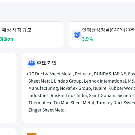
4년 예상 시장 규모
연평균성장률(CAGR)(2025~
Billion
3.9%
주요 기업
DC Duct & Sheet Metal, Deflecto, DUNDAS JAFINE, Eas
Sheet Metal, Lindab Group, Lennox International, M
Manufacturing, Novaflex Group, Nuaire, Rubber Worl
Industries, Ruskin Titus India, Saint-Gobain, Sisneros
Thermaflex, Tin Man Sheet Metal, Turnkey Duct Syste
Zinger Sheet Metal