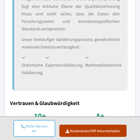
fügt eine kritische Ebene der Qualitätssicherung
hinzu und stellt sicher, dass die Daten den
Forschungszielen und domainenspezifischen
Standards entsprechen.
Unser dreistufiger Validierungsprozess gewährleistet
maximale Datenzuverlässigkeit:
✓
✓
✓
Statistische
Expertenvalidierung
Marktrealitätscheck
Validierung
Vertrauen & Glaubwürdigkeit
10+
A+
Rufen Sie Uns
Jahre im Dienst
BBB-Akkreditierung
An
Kostenloses PDF Herunterladen
Konstante Leistung seit
Professionelle Standards &