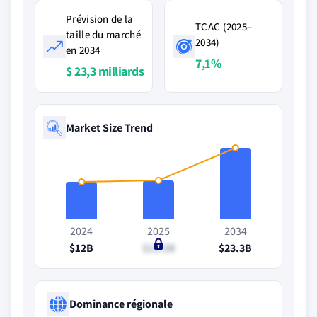
Prévision de la
TCAC (2025–
taille du marché
2034)
en 2034
7,1%
$ 23,3 milliards
Market Size Trend
2024
2025
2034
$12B
$12.5B
$23.3B
Dominance régionale