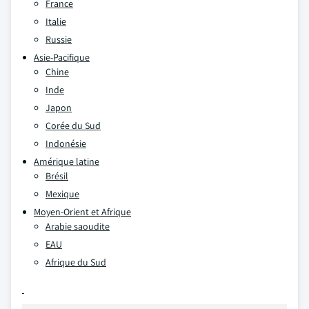
France
Italie
Russie
Asie-Pacifique
Chine
Inde
Japon
Corée du Sud
Indonésie
Amérique latine
Brésil
Mexique
Moyen-Orient et Afrique
Arabie saoudite
EAU
Afrique du Sud