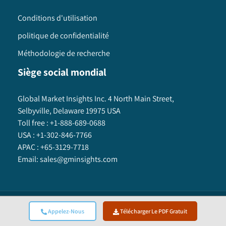
Conditions d'utilisation
politique de confidentialité
Méthodologie de recherche
Siège social mondial
Global Market Insights Inc. 4 North Main Street,
Selbyville, Delaware 19975 USA
Toll free :
+1-888-689-0688
USA :
+1-302-846-7766
APAC :
+65-3129-7718
Email:
sales@gminsights.com
Global Market Insights Inc.
©
2025
All Rights Reserved.
Appelez-Nous
Télécharger Le PDF Gratuit