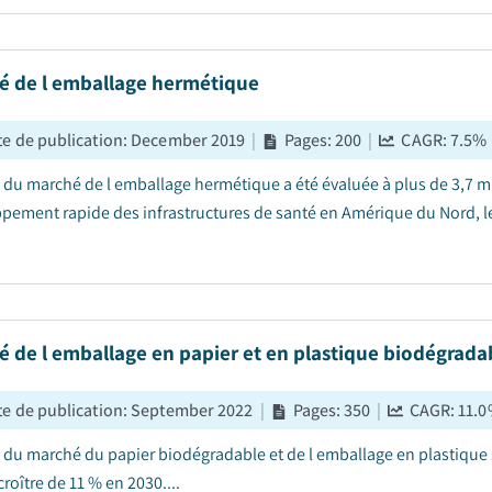
é de l emballage hermétique
e de publication
:
December 2019
|
Pages
:
200
|
CAGR:
7.5
%
le du marché de l emballage hermétique a été évaluée à plus de 3,7 mi
pement rapide des infrastructures de santé en Amérique du Nord, le
 de l emballage en papier et en plastique biodégrada
e de publication
:
September 2022
|
Pages
:
350
|
CAGR:
11.0
e du marché du papier biodégradable et de l emballage en plastique s 
croître de 11 % en 2030....