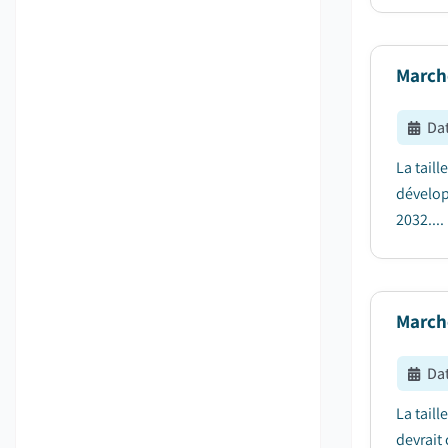
March
Dat
La tail
dévelop
2032....
Marché
Dat
La taill
devrait 