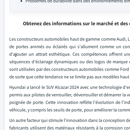
Problèmes de durabilité dans des environnements diffi
Obtenez des informations sur le marché et des 
Les constructeurs automobiles haut de gamme comme Audi, Lexu
de portes animés ou éclairés qui s'allument comme un condu
d'ajouter un attrait esthétique. Ces compétences offrent u
séquences d'éclairage dynamiques ou des logos de marque qu
sont utilisées par des constructeurs automobiles comme Ford e
de sorte que cette tendance ne se limite pas aux modèles hau
Hyundai a lancé le SUV Alcazar 2024 avec une technologie d'en
permis aux pilotes de verrouiller, déverrouiller et démarrer l
poignée de porte. Cette innovation reflète l'évolution de l'in
véhicule, y compris les seuils de porte, pour améliorer la commo
Un autre facteur qui stimule l'innovation dans la conception d
fabricants utilisent des matériaux résistants à la corrosion c