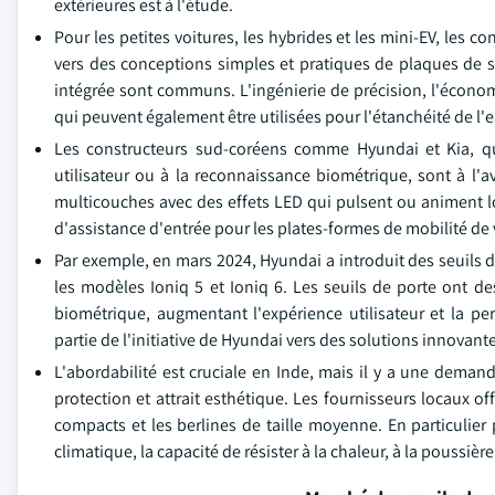
extérieures est à l'étude.
Pour les petites voitures, les hybrides et les mini-EV, les 
vers des conceptions simples et pratiques de plaques de 
intégrée sont communs. L'ingénierie de précision, l'économi
qui peuvent également être utilisées pour l'étanchéité de l
Les constructeurs sud-coréens comme Hyundai et Kia, qui
utilisateur ou à la reconnaissance biométrique, sont à l'a
multicouches avec des effets LED qui pulsent ou animent l
d'assistance d'entrée pour les plates-formes de mobilité de vi
Par exemple, en mars 2024, Hyundai a introduit des seuils
les modèles Ioniq 5 et Ioniq 6. Les seuils de porte ont de
biométrique, augmentant l'expérience utilisateur et la per
partie de l'initiative de Hyundai vers des solutions innovant
L'abordabilité est cruciale en Inde, mais il y a une demand
protection et attrait esthétique. Les fournisseurs locaux o
compacts et les berlines de taille moyenne. En particulier
climatique, la capacité de résister à la chaleur, à la poussière 