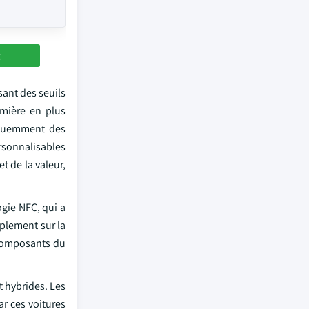
t
ant des seuils
umière en plus
réquemment des
rsonnalisables
t de la valeur,
gie NFC, qui a
mplement sur la
s composants du
t hybrides. Les
ar ces voitures