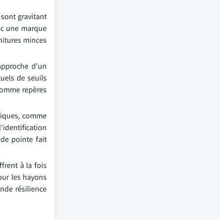
 sont gravitant
vec une marque
rnitures minces
'approche d'un
uels de seuils
 comme repères
triques, comme
identification
 de pointe fait
frent à la fois
pour les hayons
ande résilience