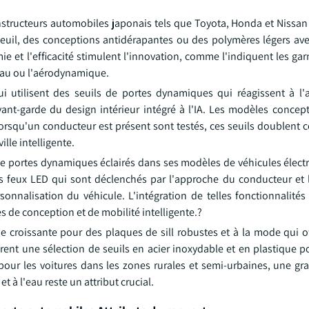
constructeurs automobiles japonais tels que Toyota, Honda et Nissan
seuil, des conceptions antidérapantes ou des polymères légers a
e et l'efficacité stimulent l'innovation, comme l'indiquent les ga
'eau ou l'aérodynamique.
 utilisent des seuils de portes dynamiques qui réagissent à l
vant-garde du design intérieur intégré à l'IA. Les modèles concept
orsqu'un conducteur est présent sont testés, ces seuils doublent
lle intelligente.
 de portes dynamiques éclairés dans ses modèles de véhicules élec
s feux LED qui sont déclenchés par l'approche du conducteur et l'
sonnalisation du véhicule. L'intégration de telles fonctionnalités
es de conception et de mobilité intelligente.?
e croissante pour des plaques de sill robustes et à la mode qui of
ffrent une sélection de seuils en acier inoxydable et en plastique 
 pour les voitures dans les zones rurales et semi-urbaines, une gr
et à l'eau reste un attribut crucial.