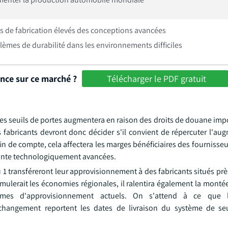
s de fabrication élevés des conceptions avancées
lèmes de durabilité dans les environnements difficiles
ance sur ce marché ?
Télécharger le PDF gratuit
des seuils de portes augmentera en raison des droits de douane impo
 fabricants devront donc décider s'il convient de répercuter l'au
n de compte, cela affectera les marges bénéficiaires des fournisseu
ointe technologiquement avancées.
 1 transféreront leur approvisionnement à des fabricants situés prè
stimulerait les économies régionales, il ralentira également la mont
tèmes d'approvisionnement actuels. On s'attend à ce que le
hangement reportent les dates de livraison du système de seu