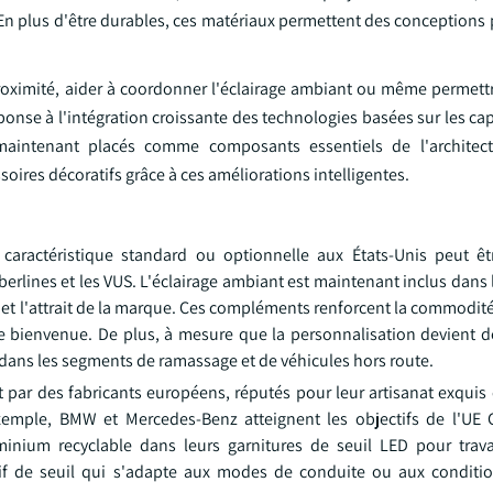
e. En plus d'être durables, ces matériaux permettent des conceptions
roximité, aider à coordonner l'éclairage ambiant ou même permettre
ponse à l'intégration croissante des technologies basées sur les ca
aintenant placés comme composants essentiels de l'architectu
ires décoratifs grâce à ces améliorations intelligentes.
 caractéristique standard ou optionnelle aux États-Unis peut êt
erlines et les VUS. L'éclairage ambiant est maintenant inclus dans
ir et l'attrait de la marque. Ces compléments renforcent la commodité 
de bienvenue. De plus, à mesure que la personnalisation devient d
dans les segments de ramassage et de véhicules hors route.
 par des fabricants européens, réputés pour leur artisanat exquis 
xemple, BMW et Mercedes-Benz atteignent les objectifs de l'UE
uminium recyclable dans leurs garnitures de seuil LED pour trava
tif de seuil qui s'adapte aux modes de conduite ou aux conditio