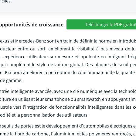
ciles.
opportunités de croissance
Télécharger le PDF gratui
s et Mercedes-Benz sont en train de définir la norme en introduis
cteur entre ou sort, améliorant la visibilité à bas niveau de l
ne expérience utilisateur sur mesure et opulente en intégrant f
i complètent le style de voiture global. Des plaques de seuil pe
t Kia pour améliorer la perception du consommateur de la qualité e
t de gamme.
trée intelligente avancée, avec une clé numérique avec la technolo
a voiture en utilisant leur smartphone ou smartwatch en appuyant si
dustrie vers l'intégration de fonctionnalités intelligentes dans le
dité et la personnalisation des utilisateurs.
e seuils de portes est le développement d'automobiles électriques e
omme la fibre de carbone, l'aluminium et les polymères renforcés, c