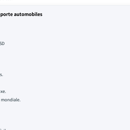
 porte automobiles
USD
s.
uxe.
e mondiale.