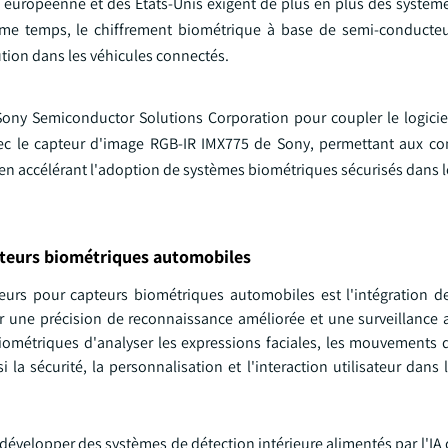
 européenne et des États-Unis exigent de plus en plus des systèm
même temps, le chiffrement biométrique à base de semi-conducteu
tion dans les véhicules connectés.
Sony Semiconductor Solutions Corporation pour coupler le logicie
avec le capteur d'image RGB-IR IMX775 de Sony, permettant aux co
n accélérant l'adoption de systèmes biométriques sécurisés dans le
teurs biométriques automobiles
urs pour capteurs biométriques automobiles est l'intégration de 
our une précision de reconnaissance améliorée et une surveillance 
ométriques d'analyser les expressions faciales, les mouvements d
 sécurité, la personnalisation et l'interaction utilisateur dans l
 développer des systèmes de détection intérieure alimentés par l'I