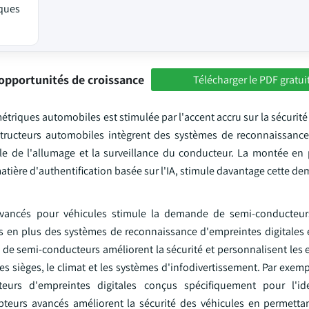
iques
opportunités de croissance
Télécharger le PDF gratui
iques automobiles est stimulée par l'accent accru sur la sécurité 
nstructeurs automobiles intègrent des systèmes de reconnaissanc
trôle de l'allumage et la surveillance du conducteur. La montée en
atière d'authentification basée sur l'IA, stimule davantage cette d
vancés pour véhicules stimule la demande de semi-conducteur
s en plus des systèmes de reconnaissance d'empreintes digitales e
e de semi-conducteurs améliorent la sécurité et personnalisent les
les sièges, le climat et les systèmes d'infodivertissement. Par exem
rs d'empreintes digitales conçus spécifiquement pour l'iden
apteurs avancés améliorent la sécurité des véhicules en permetta