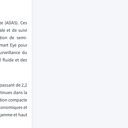
te (ADAS). Ces
ale et de suivi
ption de semi-
Smart Eye pour
urveillance du
é fluide et des
passant de 2,2
ntinues dans la
ration compacte
économiques et
 gamme et haut