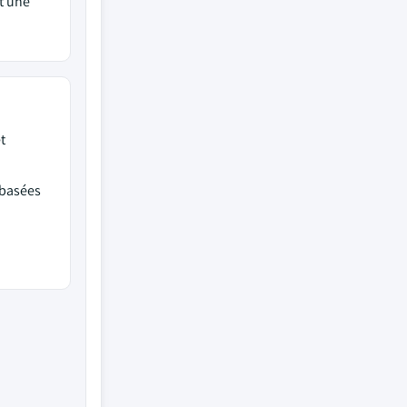
t une
t
 basées