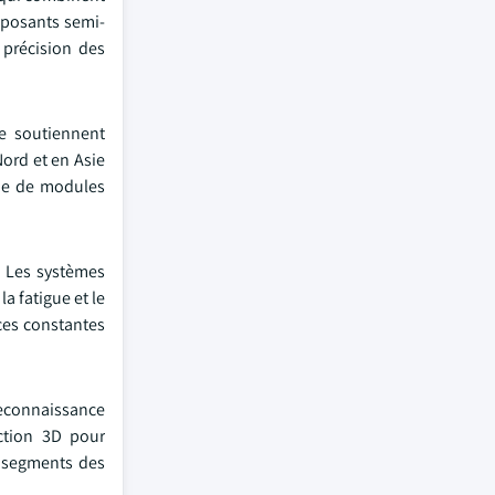
omposants semi-
 précision des
re soutiennent
ord et en Asie
nde de modules
. Les systèmes
a fatigue et le
nces constantes
reconnaissance
ection 3D pour
s segments des