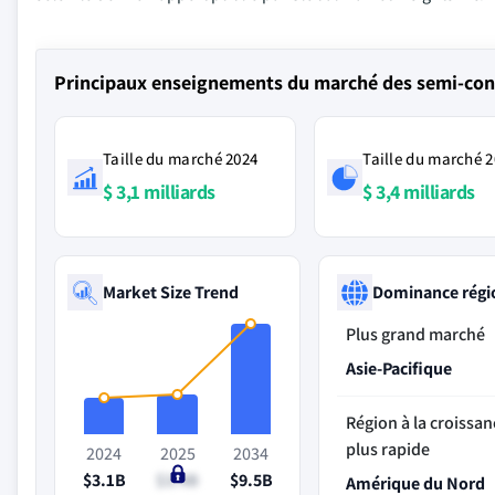
Principaux enseignements du marché des semi-con
Taille du marché 2024
Taille du marché 
$ 3,1 milliards
$ 3,4 milliards
Market Size Trend
Dominance régi
Plus grand marché
Asie-Pacifique
Région à la croissan
plus rapide
2024
2025
2034
$3.1B
$3.4B
$9.5B
Amérique du Nord