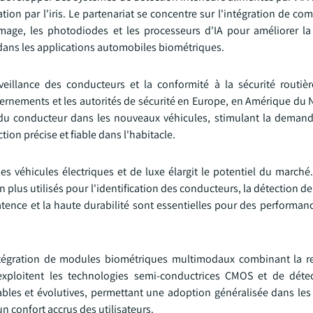
cation par l'iris. Le partenariat se concentre sur l'intégration de c
mage, les photodiodes et les processeurs d'IA pour améliorer la
e dans les applications automobiles biométriques.
rveillance des conducteurs et la conformité à la sécurité routiè
rnements et les autorités de sécurité en Europe, en Amérique du N
n du conducteur dans les nouveaux véhicules, stimulant la dema
on précise et fiable dans l'habitacle.
s véhicules électriques et de luxe élargit le potentiel du marché
us utilisés pour l'identification des conducteurs, la détection de l
latence et la haute durabilité sont essentielles pour des performa
intégration de modules biométriques multimodaux combinant la 
nts exploitent les technologies semi-conductrices CMOS et de dét
ables et évolutives, permettant une adoption généralisée dans le
n confort accrus des utilisateurs.