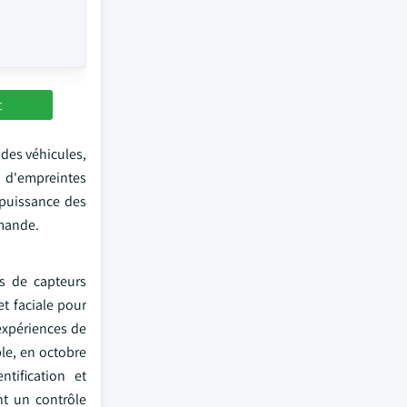
t
des véhicules,
e d'empreintes
 puissance des
emande.
s de capteurs
t faciale pour
 expériences de
ple, en octobre
tification et
nt un contrôle