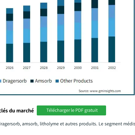
clés du marché
Télécharger le PDF gratuit
dragersorb, amsorb, litholyme et autres produits. Le segment médi