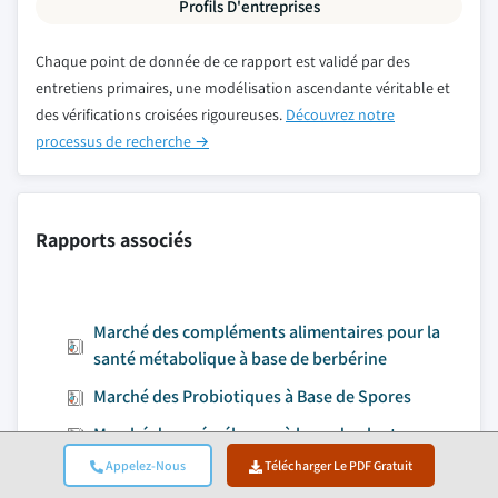
Profils D'entreprises
Chaque point de donnée de ce rapport est validé par des
entretiens primaires, une modélisation ascendante véritable et
des vérifications croisées rigoureuses.
Découvrez notre
processus de recherche →
Rapports associés
Marché des compléments alimentaires pour la
santé métabolique à base de berbérine
Marché des Probiotiques à Base de Spores
Marché des prémélanges à base de plantes
Appelez-Nous
Télécharger Le PDF Gratuit
Marché de l''extrait de feuilles de mûrier blanc