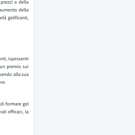
prezzi e della
n aumento della
à gelificanti,
nti, ispessenti
o un premio sui
buendo alla sua
ere.
 di formare gel
i efficaci, la