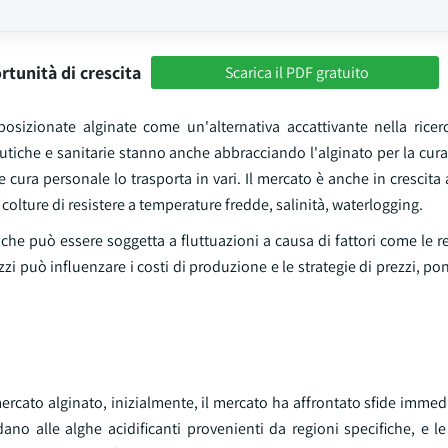
rtunità di crescita
Scarica il PDF gratuito
posizionate alginate come un'alternativa accattivante nella ricerc
eutiche e sanitarie stanno anche abbracciando l'alginato per la cura d
 cura personale lo trasporta in vari. Il mercato è anche in crescita
colture di resistere a temperature fredde, salinità, waterlogging.
to, che può essere soggetta a fluttuazioni a causa di fattori come le r
zi può influenzare i costi di produzione e le strategie di prezzi, po
rcato alginato, inizialmente, il mercato ha affrontato sfide immed
idano alle alghe acidificanti provenienti da regioni specifiche, e le