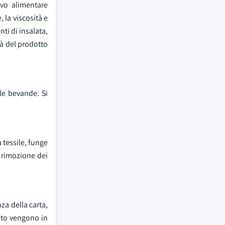
ivo alimentare
 la viscosità e
ti di insalata,
tà del prodotto
lle bevande. Si
 tessile, funge
e rimozione dei
nza della carta,
nato vengono in