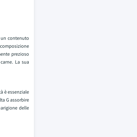
a un contenuto
 composizione
rmente prezioso
i carne. La sua
tà è essenziale
alta G assorbire
arigione delle