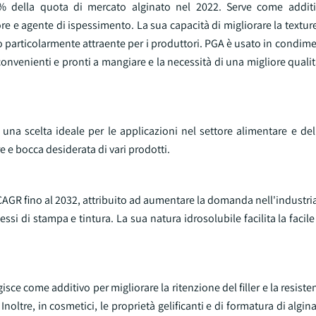
5% della quota di mercato alginato nel 2022. Serve come addit
 e agente di ispessimento. La sua capacità di migliorare la texture,
o particolarmente attraente per i produttori. PGA è usato in condimen
i convenienti e pronti a mangiare e la necessità di una migliore quali
 una scelta ideale per le applicazioni nel settore alimentare e de
 e bocca desiderata di vari prodotti.
CAGR fino al 2032, attribuito ad aumentare la domanda nell'industria
si di stampa e tintura. La sua natura idrosolubile facilita la facil
isce come additivo per migliorare la ritenzione del filler e la resiste
Inoltre, in cosmetici, le proprietà gelificanti e di formatura di algi