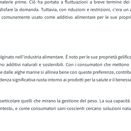
 materie prime. Ciò ha portato a fluttuazioni a breve termine dei 
ddisfare la domanda. Tuttavia, con riduzioni e restrizioni, c'era u
è comunemente usato come additivo alimentare per le sue propriet
inato nell'industria alimentare. È noto per le sue proprietà gelifica
cano additivi naturali e sostenibili. Con i consumatori che metton
inate dalle alghe marine si allinea bene con queste preferenze, contri
enza significativa ruota intorno ai prodotti per la salute e il beness
 particolare quelli che mirano la gestione del peso. La sua capacità
testo, e come consumatori sani-coscienti cercano soluzioni natural