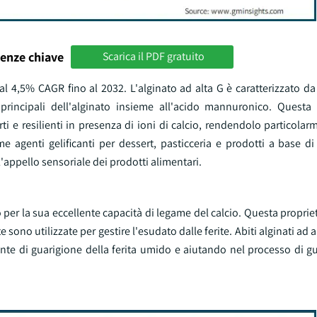
enze chiave
Scarica il PDF gratuito
al 4,5% CAGR fino al 2032. L'alginato ad alta G è caratterizzato d
principali dell'alginato insieme all'acido mannuronico. Questa
orti e resilienti in presenza di ioni di calcio, rendendolo particola
me agenti gelificanti per dessert, pasticceria e prodotti a base d
 l'appello sensoriale dei prodotti alimentari.
o per la sua eccellente capacità di legame del calcio. Questa proprie
e sono utilizzate per gestire l'esudato dalle ferite. Abiti alginati ad 
e di guarigione della ferita umido e aiutando nel processo di gu