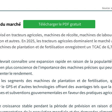
 du marché
Télécharger le PDF gratuit
sé en tracteurs agricoles, machines de récolte, machines de labour
on et autres. En 2025, les tracteurs agricoles dominaient le marché 
achines de plantation et de fertilisation enregistrent un TCAC de 6
devrait connaître une expansion rapide en raison de la popularité
us en plus conscience de l'importance des machines précises qui peu
gmenter le rendement.
es segments des machines de plantation et de fertilisation, q
r le GPS et d'autres technologies offrant des avantages tels que l
tiatives et subventions gouvernementales en faveur des pratiques agr
e croissance stable pendant la période de prévision en raison
 L'augmentation de la population mondiale et des demandes alimenta