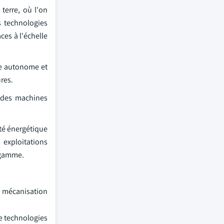
terre, où l'on
s technologies
ces à l'échelle
de autonome et
ures.
r des machines
ité énergétique
 exploitations
 gamme.
a mécanisation
de technologies