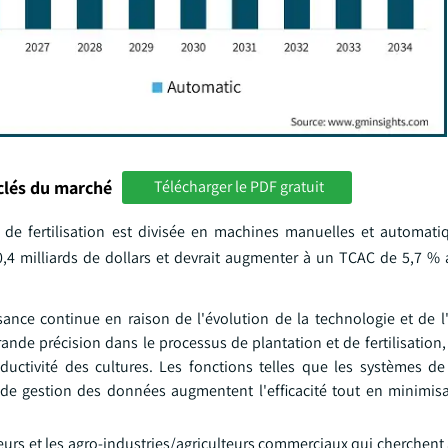
clés du marché
Télécharger le PDF gratuit
t de fertilisation est divisée en machines manuelles et automati
0,4 milliards de dollars et devrait augmenter à un TCAC de 5,7 % 
nce continue en raison de l'évolution de la technologie et de l'
nde précision dans le processus de plantation et de fertilisation,
roductivité des cultures. Les fonctions telles que les systèmes d
s de gestion des données augmentent l'efficacité tout en minimisa
eurs et les agro-industries/agriculteurs commerciaux qui cherchent