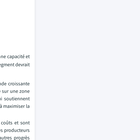
nne capacité et
egment devrait
nde croissante
de sur une zone
ui soutiennent
 à maximiser la
 coûts et sont
les producteurs
autres progrès