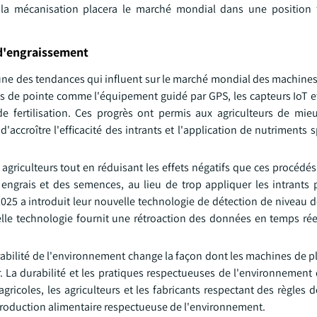
la mécanisation placera le marché mondial dans une position f
 d'engraissement
t l'une des tendances qui influent sur le marché mondial des machine
gies de pointe comme l'équipement guidé par GPS, les capteurs IoT e
 fertilisation. Ces progrès ont permis aux agriculteurs de mieu
d'accroître l'efficacité des intrants et l'application de nutriments 
 agriculteurs tout en réduisant les effets négatifs que ces procédé
s engrais et des semences, au lieu de trop appliquer les intrants 
 2025 a introduit leur nouvelle technologie de détection de niveau
elle technologie fournit une rétroaction des données en temps rée
bilité de l'environnement change la façon dont les machines de pl
er. La durabilité et les pratiques respectueuses de l'environnemen
ricoles, les agriculteurs et les fabricants respectant des règles 
 production alimentaire respectueuse de l'environnement.